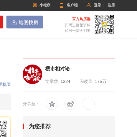


小程序

客户端
登录
|
注册
官方购房群

地图找房
扫码进群领资料
购房干货全都要
楼市相对论
文章数:
1224
阅读量:
175万
手机看


分享至：
为您推荐