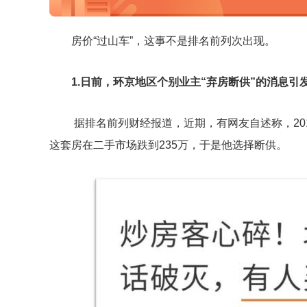
房价“过山车”，这事不是排名前列次出现。
1.日前，环京地区个别业主“弃房断供”的消息引
据排名前列财经报道，近期，有网友自述称，201
这套房在二手市场跌到235万，于是他选择断供。