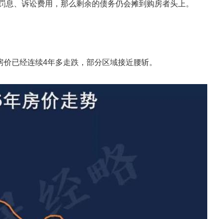
罚息、诉讼费用，那么剩余的债务仍会摊到购房者头上。
房价已经连续4年多走跌，部分区域接近腰斩。