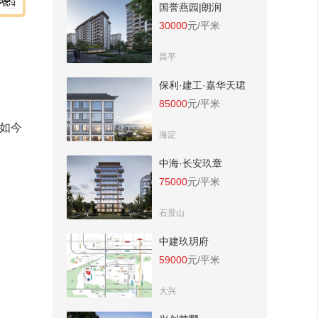
国誉燕园|朗润
30000
元/平米
昌平
保利·建工·嘉华天珺
85000
元/平米
，如今
海淀
中海·长安玖章
75000
元/平米
石景山
中建玖玥府
59000
元/平米
大兴