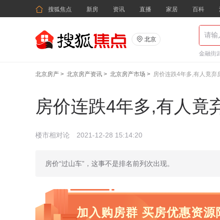

搜狐焦点
新房
资讯
直播
家居
百科

北京
金融街武
北京房产
>
北京房产资讯
>
北京房产市场
>
房价连跌4年多,有人竟弃
房价连跌4年多,有人竟
楼市相对论
2021-12-28 15:14:20
房价“过山车”，这事不是排名前列次出现。
加入购房群 买房优惠资源