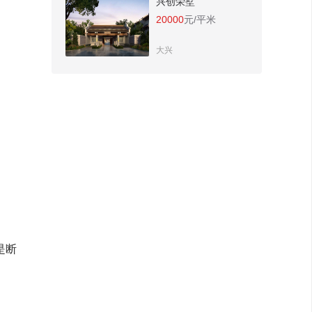
兴创荣墅
20000
元/平米
大兴
是断