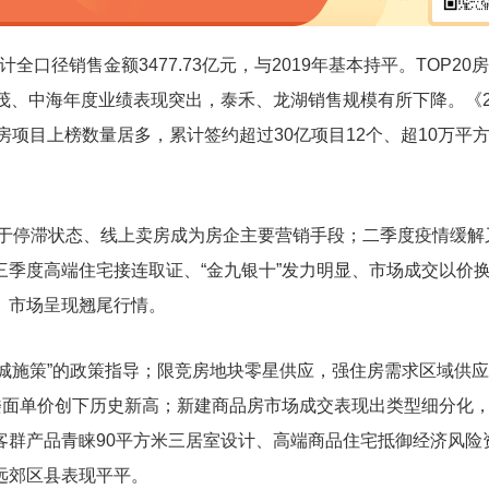
计全口径销售金额3477.73亿元，与2019年基本持平。TOP20
茂、中海年度业绩表现突出，泰禾、龙湖销售规模有所下降。《20
房项目上榜数量居多，累计签约超过30亿项目12个、超10万平
处于停滞状态、线上卖房成为房企主要营销手段；二季度疫情缓解
季度高端住宅接连取证、“金九银十”发力明显、市场成交以价
、市场呈现翘尾行情。
“因城施策”的政策指导；限竞房地块零星供应，强住房需求区域供
楼面单价创下历史新高；新建商品房市场成交表现出类型细分化
客群产品青睐90平方米三居室设计、高端商品住宅抵御经济风险
远郊区县表现平平。