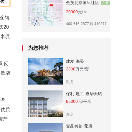
金茂北京国际社区
在售
20000
元/㎡
房企销
400-616-2877 转 410377
20
方米项
为您推荐
建发·海晏
又反
2300
万元/套
换量增
海淀
保利·建工·嘉华天珺
应增
85000
元/平米
，优质
海淀
资产
壹品兴创·元启