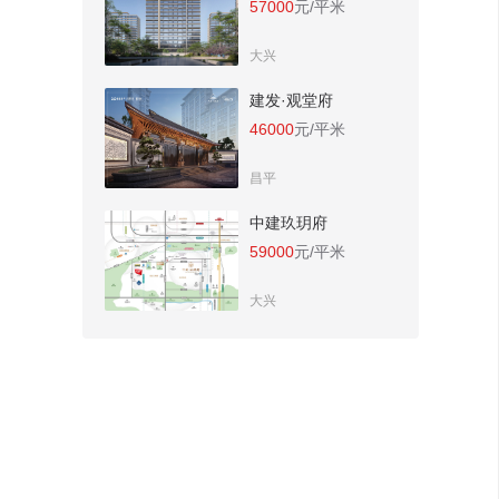
57000
元/平米
大兴
建发·观堂府
46000
元/平米
昌平
中建玖玥府
59000
元/平米
大兴