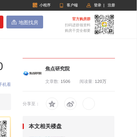


小程序

客户端
登录
|
注册
官方购房群

地图找房
扫码进群领资料
购房干货全都要
0
焦点研究院
文章数:
1506
阅读量:
120万
手机看


分享至：
本文相关楼盘