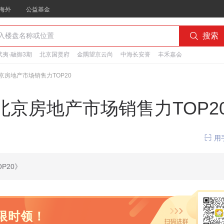
海外
公益基金

搜索
夷·融御3期
北京国贤府
金隅望京云尚
中海长安誉
丰禾嘉会
北京房地产市场销售力TOP20
年北京房地产市场销售力TOP2

用
P20》
限时领！