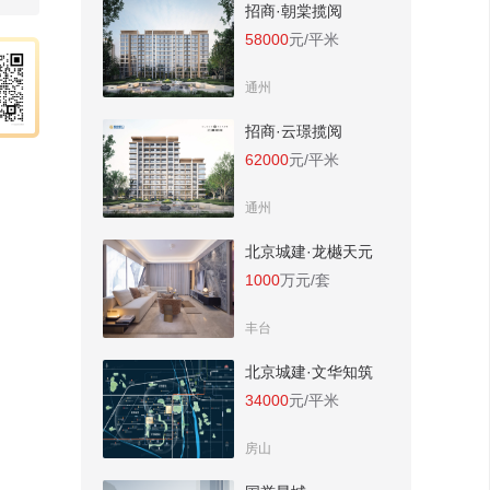
招商·朝棠揽阅
58000
元/平米
通州
招商·云璟揽阅
62000
元/平米
通州
北京城建·龙樾天元
1000
万元/套
丰台
北京城建·文华知筑
34000
元/平米
房山