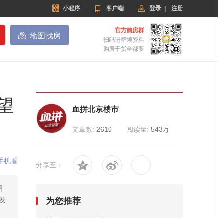


小程序

客户端
登录
|
注册
官方购房群

地图找房
扫码进群领资料
购房干货全都要
望
血拼北京楼市
文章数:
2610
阅读量:
543万
手机看


分享至：
朋
发
为您推荐