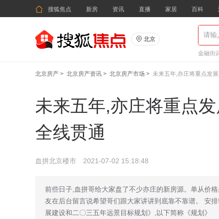

搜狐焦点
新房
资讯
直播
家居
百科

北京
金融街武
北京房产
>
北京房产资讯
>
北京房产市场
>
未来五年,亦庄将重点发展
未来五年,亦庄将重点发
全线贯通
血拼北京楼市
2021-07-02 15:18:48
前些日子,血拼哥给大家盘了不少亦庄的新房源。单从价格
友在后台留言说希望哥们跟大家讲讲到底靠不靠谱。 安排! 
展建设和二〇三五年远景目标规划》,以下简称《规划》