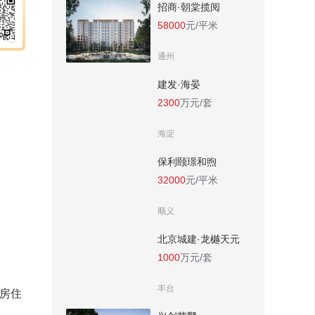
招商·朝棠揽阅
58000
元/平米
通州
建发·海晏
2300
万元/套
海淀
保利颐璟和煦
32000
元/平米
顺义
北京城建·龙樾天元
1000
万元/套
丰台
房住