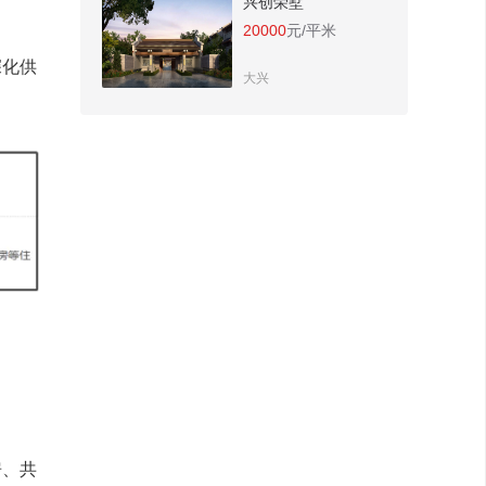
兴创荣墅
20000
元/平米
深化供
大兴
房、共