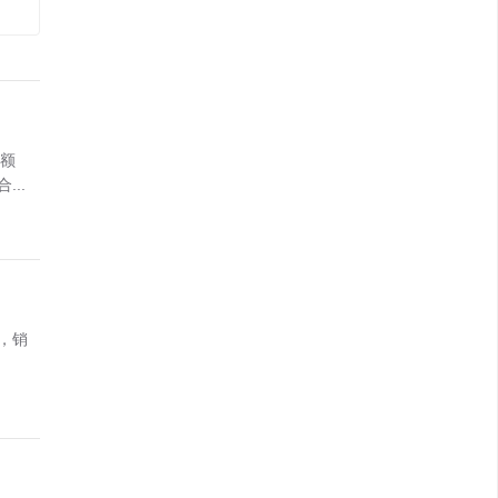
金额
..
，销