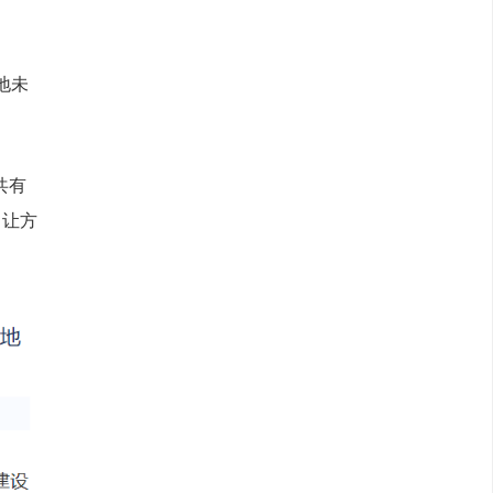
地未
共有
出让方