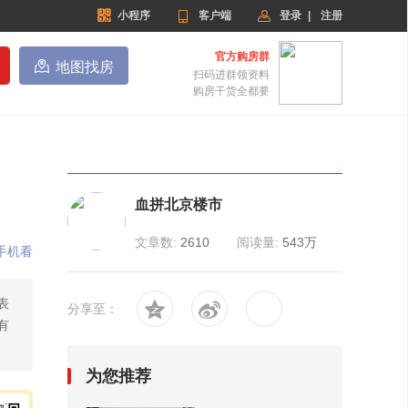


小程序

客户端
登录
|
注册
官方购房群

地图找房
扫码进群领资料
购房干货全都要
血拼北京楼市
文章数:
2610
阅读量:
543万
手机看
表


分享至：
有
为您推荐