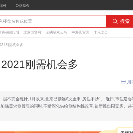
海外
公益基金

搜索
夷·融御3期
北京国贤府
金隅望京云尚
中海长安誉
丰禾嘉会
021刚需机会多
2021刚需机会多

用
。据不完全统计,1月以来,北京已接连6次重申“房住不炒”。 近日,市住建委
,在加强需求侧管理的同时,不断深化供给侧结构性改革,创新推出限竞房、共