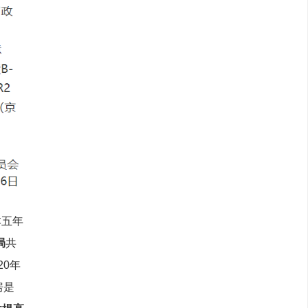
本五年
局
共
20年
房是