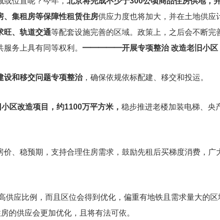
域或位置呢？今年，
北京将完成不少于300公顷商品住房供地，
房、集租房等保障性租赁住房
供应力度也将加大，并在土地供应
求旺、轨道交通
等配套设施完善的区域。政策上，之后会不断完
共服务上具有同等权利。
━━━━━
开展专项整治 改造老旧小区
建设和移交问题专项整治
，确保依规依标配建、移交和投运。
旧小区改造项目，约1100万平方米，
稳步推进老楼加装电梯、央
房价、稳预期，支持合理住房需求，鼓励先租后买梯度消费，广
提高供应比例，而且区位会得到优化，偏重有地铁且需求量大的区
住房的供应会更加优化，且将有法可依。