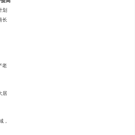
并提高
计划
善长
产老
大居
域，