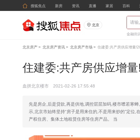

搜狐焦点
新房
资讯
直播
家居
百科

北京
金融街武
北京房产
>
北京房产资讯
>
北京房产市场
>
住建委:共产房供应增量!2
住建委:共产房供应增量!
血拼北京楼市
2021-02-26 17:55:48
先是房企,后是贷款,再是供地,调控层层加码,楼市噤若寒蝉
示,北京市始终坚持“房子是用来住的,不是用来炒的”定位
产权住房、集体土地租赁住房等住房产品。 当