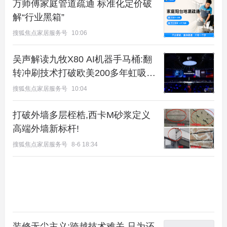
万师傅家庭管道疏通 标准化定价破
解“行业黑箱”
搜狐焦点家居服务号
10:06
吴声解读九牧X80 AI机器手马桶:翻
转冲刷技术打破欧美200多年虹吸垄
断
搜狐焦点家居服务号
10:04
打破外墙多层桎梏,西卡M砂浆定义
高端外墙新标杆!
搜狐焦点家居服务号
8-6 18:34
装修无尘主义:跨越技术难关,只为还