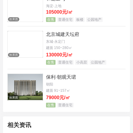
海淀-上地
105000元/㎡
效果图
在售
普通住宅
板楼
公园地产
北京城建天坛府
东城-永定门
建面 150~280㎡
130000元/㎡
效果图
在售
普通住宅
小高层
公园地产
保利·朝观天珺
朝阳
建面 91~157㎡
79000元/㎡
效果图
在售
普通住宅
相关资讯