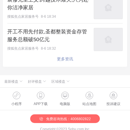
你洁净家居
搜狐焦点家居服务号
8-6 18:34
开工不用先付款,圣都整装资金存管
服务总额破50亿元
搜狐焦点家居服务号
8-6 18:32
更多资讯
最新楼盘
好评楼盘
区域楼盘
新航城世界映
北京楼盘
桃源新都孔雀城
绿城·朗月和风
海淀楼盘
华银天鹅湖
中湾甲壹号
石景山楼盘
温泉新都孔雀城
缦合北京
昌平楼盘
中海北京世家
怀柔国贤府
丰台楼盘
燕都古城·和园
龙湖·宸裕
大兴楼盘
空港新都孔雀城 国门壹号
小程序
APP下载
电脑版
站点地图
投诉建议
懋源·騴橒臺
房山楼盘
中冶兴隆新城·红石郡
北京城建·和知筑|铂瑞
朝阳楼盘
路劲阳光城
青雲国樾
通州楼盘
富力和园
北京建工·嘉棠雅序
顺义楼盘
路劲阳光城商业
门头沟楼盘
八达岭孔雀城·盛景新都
怀柔楼盘
京第银座
免费咨询热线：4006802822
Copyright ©2023 Sohu.com Inc.