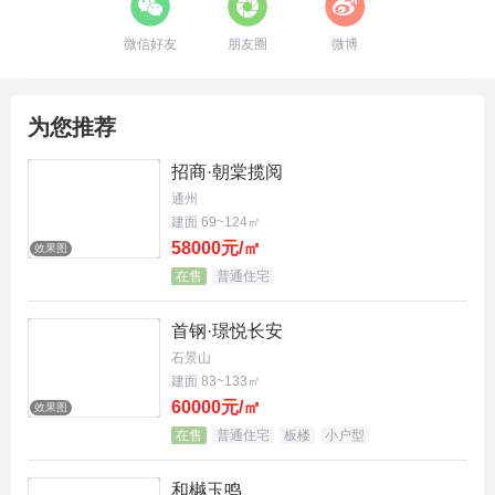
微信好友
朋友圈
微博
为您推荐
招商·朝棠揽阅
通州
建面 69~124㎡
58000元/㎡
效果图
在售
普通住宅
首钢·璟悦长安
石景山
建面 83~133㎡
60000元/㎡
效果图
在售
普通住宅
板楼
小户型
和樾玉鸣