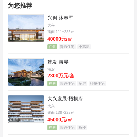
为您推荐
兴创·沐春墅
大兴
建面 111~283㎡
40000元/㎡
效果图
在售
普通住宅
小高层
建发·海晏
海淀
2300万元/套
不过地理位置还是不错的，属于大兴区更靠近城区同
在售
普通住宅
多层
科技住宅
时又能受到亦庄发展红利辐射的地方。
大兴发展·梧桐府
大兴
建面 138~222㎡
45000元/㎡
效果图
在售
普通住宅
板楼