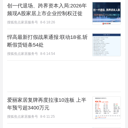
路网交通方面，
合生me悦距南五环仅800米，开车约
创一代退场、跨界资本入局:2026年
7分钟就可以到达四环，20分钟可以达到大大兴机
频现A股家居上市企业控制权迁徙
场，半小时即可到国贸
。
搜狐焦点家居服务号
8-6 18:26
项目周边的生态环境也是深深地戳到了血拼哥这颗想
悍高最新打假战果通报:联动18省,斩
退休的心。东侧就是有四个颐和园大小的
南海子城市
断假货链条54处
公园
，从地铁德茂站出发，沿京福路出发，驶向黄亦
搜狐焦点家居服务号
8-6 14:54
路，
用时只要10分钟，全程3.5公里。
爱丽家居复牌再度拉涨10连板 上半
年预亏超3400万元
搜狐焦点家居服务号
8-6 11:25