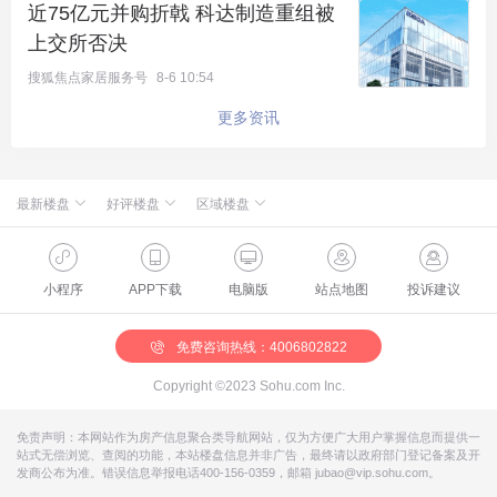
近75亿元并购折戟 科达制造重组被
上交所否决
向南过了团忠路就是瀛海休闲公园、北侧的旺兴湖公
搜狐焦点家居服务号
8-6 10:54
园、碧海公园、鸿博公园距离也在5公里以内。环境
真的还算不错。
更多资讯
商业配套主要依靠老城区，
距离项目最近的商圈是北
京住总万科广场，开车大概6公里，12分钟车程。
此
最新楼盘
好评楼盘
区域楼盘
外还有西红门荟聚购物中心，亦庄山姆会员店、亦庄
绿城·朗月和风
北京楼盘
桃源新都孔雀城
新航城世界映
海淀楼盘
华银天鹅湖
怀柔国贤府
石景山楼盘
温泉新都孔雀城
创意生活广场、大族广场、爱琴海购物公园等，就是
缦合北京
昌平楼盘
中海北京世家
懋源·騴橒臺
丰台楼盘
燕都古城·和园
北京城建·文华知筑
大兴楼盘
空港新都孔雀城 国门壹号
小程序
APP下载
电脑版
站点地图
投诉建议
北京城建·和知筑|铂瑞
房山楼盘
中冶兴隆新城·红石郡
北京建工·嘉棠雅序
朝阳楼盘
路劲阳光城
国樾天颂
通州楼盘
富力和园
距离稍远些。
兴创·万象茗筑
顺义楼盘
路劲阳光城商业
门头沟楼盘
八达岭孔雀城·盛景新都
怀柔楼盘
京第银座
免费咨询热线：4006802822
不过根据销售所说，
未来在项目周边会有一个12万平
Copyright ©2023 Sohu.com Inc.
米的商业综合体，南边还有一个在建中的中海寰宇
城，两个大商业值得期待
。
免责声明：本网站作为房产信息聚合类导航网站，仅为方便广大用户掌握信息而提供一
站式无偿浏览、查阅的功能，本站楼盘信息并非广告，最终请以政府部门登记备案及开
发商公布为准。错误信息举报电话400-156-0359，邮箱 jubao@vip.sohu.com。