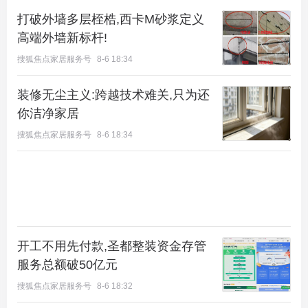
6002地块稍远一些，但也只有800米左右。货真价实
打破外墙多层桎梏,西卡M砂浆定义
高端外墙新标杆!
的“临铁盘”，11站就可以到达前门。
搜狐焦点家居服务号
8-6 18:34
装修无尘主义:跨越技术难关,只为还
你洁净家居
搜狐焦点家居服务号
8-6 18:34
开工不用先付款,圣都整装资金存管
还有个好消息就是预计今年年底8号线将全面通车，
服务总额破50亿元
届时无论东西南北，地铁都可畅通无阻。
搜狐焦点家居服务号
8-6 18:32