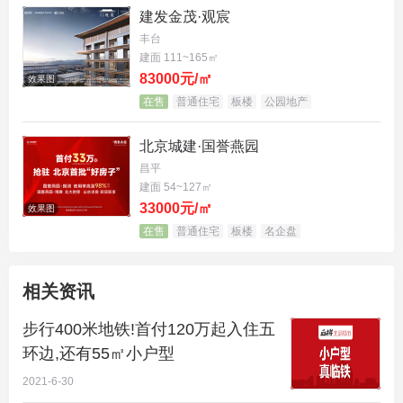
建发金茂·观宸
丰台
建面 111~165㎡
83000元/㎡
效果图
在售
普通住宅
板楼
公园地产
北京城建·国誉燕园
昌平
建面 54~127㎡
33000元/㎡
效果图
在售
普通住宅
板楼
名企盘
相关资讯
步行400米地铁!首付120万起入住五
看过了太多“假临铁盘”，
合生me悦0037地块从北侧
环边,还有55㎡小户型
出入口出发，步行约400米就可以到达8号线德茂站真
2021-6-30
的让哥们眼前一亮。