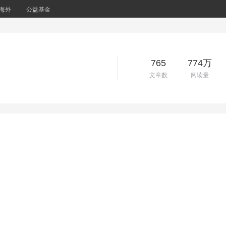
海外
公益基金
765
774万
文章数
阅读量