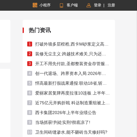


小程序

客户端
登录
|
注册
热门资讯
打破外墙多层桎梏,西卡M砂浆定义高端外墙新标杆!
1
装修无尘主义:跨越技术难关,只为还你洁净家居
2
开工不用先付款,圣都整装资金存管服务总额破50亿元
3
创一代退场、跨界资本入局:2026年频现A股家居上市企业控制权迁徙
4
悍高最新打假战果通报:联动18省,斩断假货链条54处
5
爱丽家居复牌再度拉涨10连板 上半年预亏超3400万元
6
近75亿元并购折戟 科达制造重组被上交所否决
7
西卡集团2026年上半年业绩公告
8
当场抓获!判处实刑!彻底凉了!
9
卫生间砖缝渗水,能不砸砖当天修好吗?
10