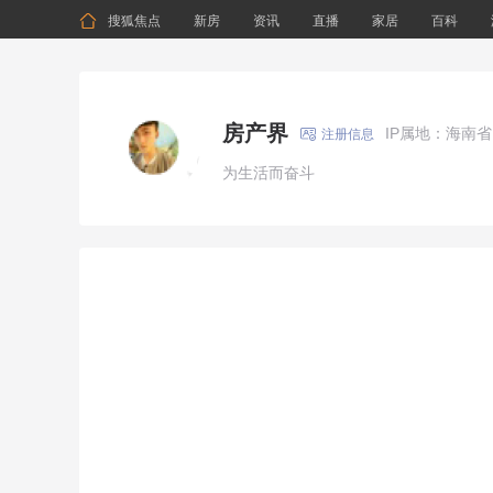

搜狐焦点
新房
资讯
直播
家居
百科
房产界
IP属地：海南省

注册信息
为生活而奋斗