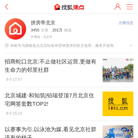
拼房帝北京
注册信息
3455
文章
201万
阅读
IP属地：北京市


本账号为搜狐焦点北京站发布营销需求的软文使用，服务开发商。
招商蛇口北京:不止做社区运营,更做有
生命力的邻里社群
8-5 17:57
北京城建·和知筑|铂瑞登顶7月北京住
宅网签套数TOP2!
8-5 15:13
以赛事为引,以泳池为媒,看见北京社群
该有的样子