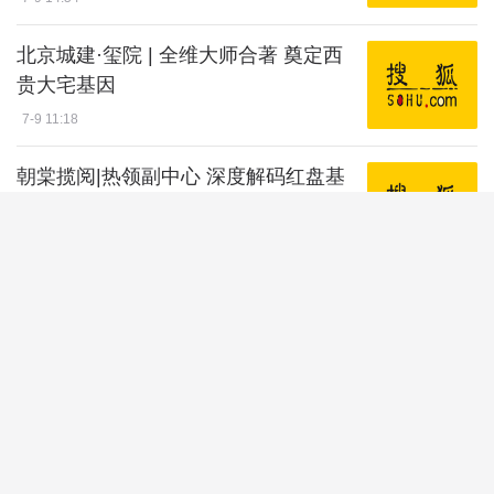
北京城建·玺院 | 全维大师合著 奠定西
贵大宅基因
7-9 11:18
朝棠揽阅|热领副中心 深度解码红盘基
因
7-8 18:51
大兴3.0时代已至,谁有资格接住这波改
善红利?
7-8 10:20
开盘劲销237套!和知筑|铂瑞热销背后,
藏着这8个答案
7-7 11:05