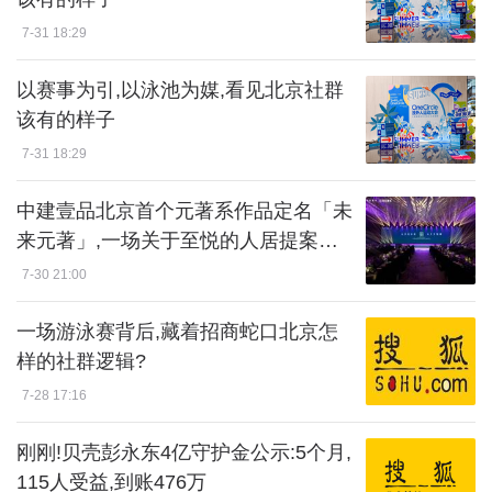
7-31 18:29
以赛事为引,以泳池为媒,看见北京社群
该有的样子
7-31 18:29
中建壹品北京首个元著系作品定名「未
来元著」,一场关于至悦的人居提案落
地西红门
7-30 21:00
一场游泳赛背后,藏着招商蛇口北京怎
样的社群逻辑?
7-28 17:16
刚刚!贝壳彭永东4亿守护金公示:5个月,
115人受益,到账476万