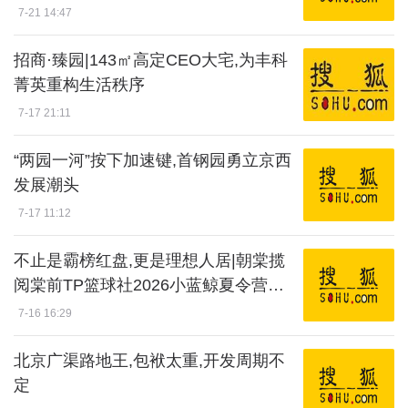
7-21 14:47
招商·臻园|143㎡高定CEO大宅,为丰科
菁英重构生活秩序
7-17 21:11
“两园一河”按下加速键,首钢园勇立京西
发展潮头
7-17 11:12
不止是霸榜红盘,更是理想人居|朝棠揽
阅棠前TP篮球社2026小蓝鲸夏令营开
营啦
7-16 16:29
北京广渠路地王,包袱太重,开发周期不
定