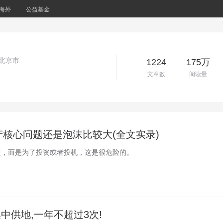
海外
公益基金
：北京市
1224
175万
文章数
阅读量
产核心问题还是泡沫比较大(全文实录)
住，而是为了投资或者投机，这是很危险的。
集中供地,一年不超过3次!