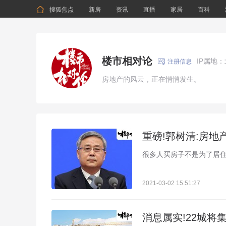

搜狐焦点
新房
资讯
直播
家居
百科
楼市相对论
IP属地

注册信息
房地产的风云，正在悄悄发生。
重磅!郭树清:房地
很多人买房子不是为了居
2021-03-02 15:51:27
消息属实!22城将