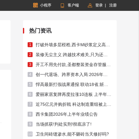


小程序

客户端
登录
|
注册
热门资讯
打破外墙多层桎梏,西卡M砂浆定义高端外墙新标杆!
1
装修无尘主义:跨越技术难关,只为还你洁净家居
2
开工不用先付款,圣都整装资金存管服务总额破50亿元
3
创一代退场、跨界资本入局:2026年频现A股家居上市企业控制权迁徙
4
悍高最新打假战果通报:联动18省,斩断假货链条54处
5
爱丽家居复牌再度拉涨10连板 上半年预亏超3400万元
6
近75亿元并购折戟 科达制造重组被上交所否决
7
西卡集团2026年上半年业绩公告
8
当场抓获!判处实刑!彻底凉了!
9
卫生间砖缝渗水,能不砸砖当天修好吗?
10