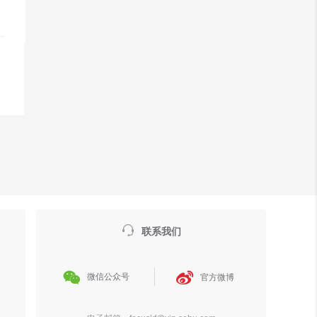

联系我们


微信公众号
官方微博