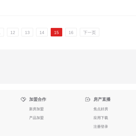
1
12
13
14
15
16
下一页


加盟合作
房产直播
新房加盟
焦点好房
产品加盟
应用下载
注册登录