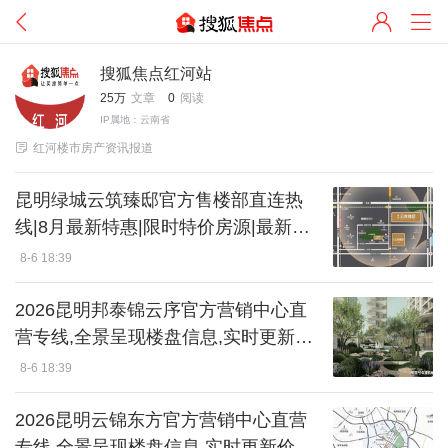
搜狐焦点红河站
25万
文章
0
阅读
IP属地：云南省

红河楼市房产资讯报道
昆明绿城云筑臻邸官方售楼部直连热
线|8月最新特惠|限时特价房源|最新房
价实时动态|户型全面解析|项目实体预
8-6 18:39
约参观|绿城云筑臻邸售楼中心官网首
页
2026昆明邦泰锦云序官方营销中心直
营专线,全景呈现楼盘信息,实时更新价
格最新动态,诚邀您亲临品鉴精心甄选
8-6 18:39
的优质户型,邦泰锦云序售楼部官方直
销电话
2026昆明云锦东方官方营销中心直营
专线,全景呈现楼盘信息,实时更新价格