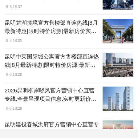
价实时动态|户型全面解析|项目实体预
8-6 18:37
约参观|中铁时代央著售楼中心官网首
页
昆明龙湖揽境官方售楼部直连热线|8月
最新特惠|限时特价房源|最新房价实时
动态|户型全面解析|项目实体预约参观|
8-6 18:35
龙湖揽境售楼中心官网首页
昆明中莱国际城公寓官方售楼部直连热
线|8月最新特惠|限时特价房源|最新房
价实时动态|户型全面解析|实体预约参
8-6 18:28
观|中莱国际城公寓售楼中心官网首页
2026昆明柳岸晓风官方营销中心直营
专线,全景呈现项目信息,实时更新价格
最新动态,诚邀您亲临品鉴精心甄选的
8-6 18:28
优质户型,柳岸晓风售楼部官方直销电
话
昆明建投春城洪府官方营销中心直营专
线,全景呈现楼盘信息,实时更新价格最