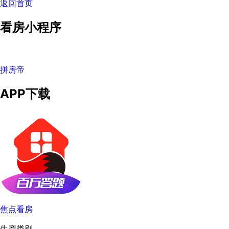
返回首页
看房小程序
拼房帝
APP下载
焦点看房
生产类别