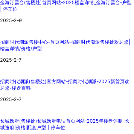
金海汀雲台(售楼处)首页网站-2025楼盘详情_金海汀雲台-户型
| 停车位
2025-2-9
招商时代潮派售楼中心-首页网站-招商时代潮派售楼处欢迎您|
楼盘详情/价格/户型
2025-2-7
招商时代潮派(售楼处)官方网站-招商时代潮派-2025新首页欢
迎您-楼盘百科
2025-2-7
长城逸府(售楼处)长城逸府电话首页网站-2025年楼盘评测_长
城逸府|价格|配套户型丨停车位