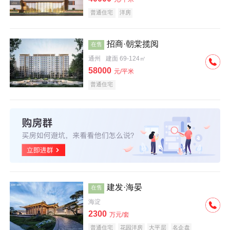
普通住宅
洋房
招商·朝棠揽阅
在售
通州
建面 69-124㎡
58000
元/平米
普通住宅
建发·海晏
在售
海淀
2300
万元/套
普通住宅
花园洋房
大平层
名企盘