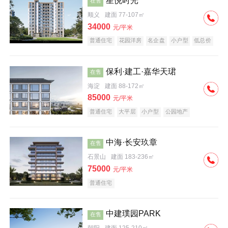
星悦时光
在售
顺义
建面 77-107㎡
34000
元/平米
普通住宅
花园洋房
名企盘
小户型
低总价
保利·建工·嘉华天珺
在售
海淀
建面 88-172㎡
85000
元/平米
普通住宅
大平层
小户型
公园地产
科技住宅
宜居生态地产
名企盘
中海·长安玖章
在售
石景山
建面 183-236㎡
75000
元/平米
普通住宅
中建璞园PARK
在售