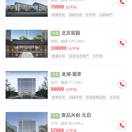
朝阳
建面 125-210㎡
70000
元/平米
普通住宅
花园洋房
大平层
公园地产
名企盘
宜居生态地产
北京宸园
在售
朝阳
建面 145-249㎡
100000
元/平米
普通住宅
宜居生态地产
大平层
龙湖·观萃
在售
昌平
建面 77-129㎡
58000
元/平米
普通住宅
花园洋房
安居型商品房
大平层
公园地产
名企盘
壹品兴创·元启
在售
大兴
建面 80-168㎡
57000
元/平米