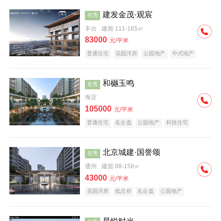
建发金茂·观宸
在售
丰台
建面 111-165㎡
83000
元/平米
普通住宅
花园洋房
公园地产
中式地产
大平层
名企盘
和樾玉鸣
在售
海淀
105000
元/平米
普通住宅
名企盘
公园地产
科技住宅
北京城建·国誉颂
在售
通州
建面 88-158㎡
43000
元/平米
花园洋房
低总价
名企盘
公园地产