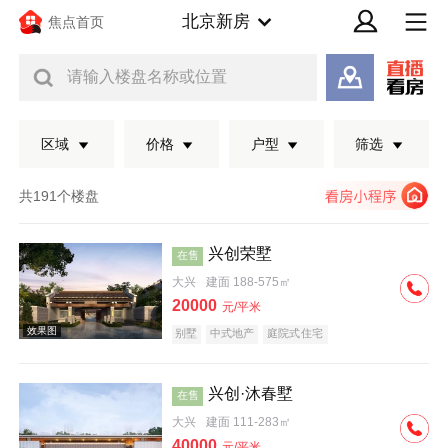
北京新房
焦点首页
请输入楼盘名称或位置
区域
价格
户型
筛选
共191个楼盘
兴创荣墅
在售
大兴
建面 188-575㎡
20000
元/平米
别墅
中式地产
庭院式住宅
兴创·沐春墅
在售
效果图
大兴
建面 111-283㎡
40000
元/平米