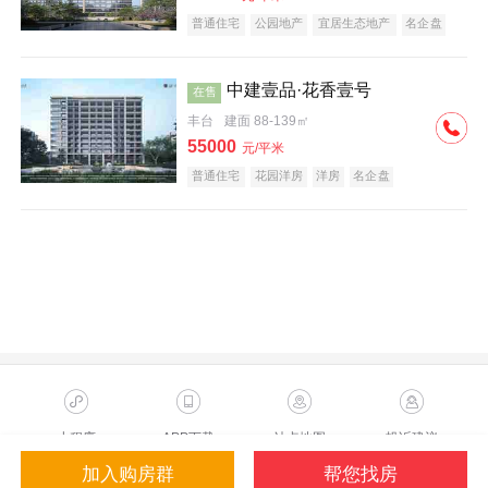
普通住宅
公园地产
宜居生态地产
名企盘
中建壹品·花香壹号
在售
丰台
建面 88-139㎡
55000
元/平米
普通住宅
花园洋房
洋房
名企盘
小程序
APP下载
站点地图
投诉建议
加入购房群
帮您找房
Copyright ©2023 Sohu.com Inc.