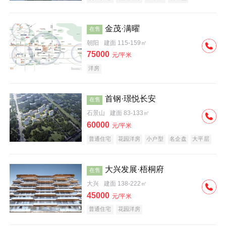
科技住宅
中式地产
河景地产
金茂·满曜
在售
朝阳
建面 115-159㎡
75000
元/平米
洋房
首钢·璟悦长安
在售
石景山
建面 83-133㎡
60000
元/平米
普通住宅
花园洋房
小户型
名企盘
大平层
大兴发展·梧桐府
在售
大兴
建面 138-222㎡
45000
元/平米
普通住宅
花园洋房