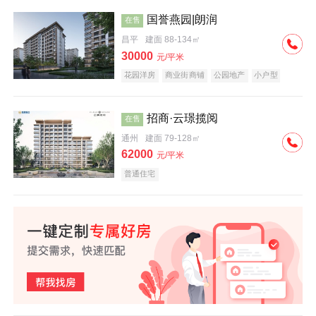
国誉燕园|朗润
在售
昌平
建面 88-134㎡
30000
元/平米
花园洋房
商业街商铺
公园地产
小户型
低总价
名企盘
招商·云璟揽阅
在售
通州
建面 79-128㎡
62000
元/平米
普通住宅