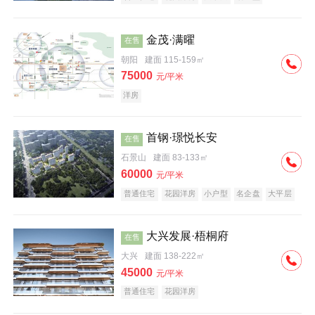
科技住宅
中式地产
河景地产
金茂·满曜
在售
朝阳
建面 115-159㎡
75000
元/平米
洋房
首钢·璟悦长安
在售
石景山
建面 83-133㎡
60000
元/平米
普通住宅
花园洋房
小户型
名企盘
大平层
大兴发展·梧桐府
在售
大兴
建面 138-222㎡
45000
元/平米
普通住宅
花园洋房