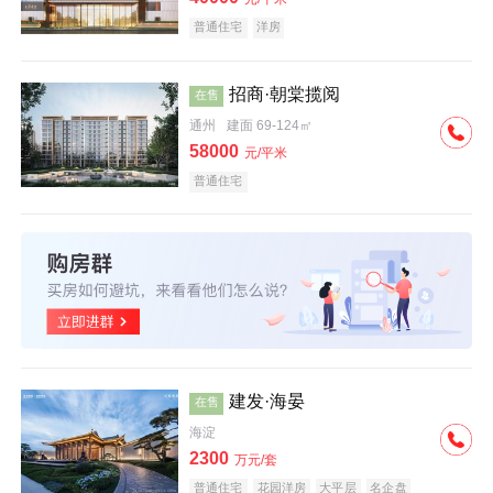
普通住宅
洋房
招商·朝棠揽阅
在售
通州
建面 69-124㎡
58000
元/平米
普通住宅
建发·海晏
在售
海淀
2300
万元/套
普通住宅
花园洋房
大平层
名企盘