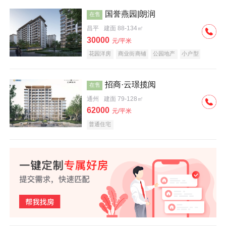
国誉燕园|朗润
在售
昌平
建面 88-134㎡
30000
元/平米
花园洋房
商业街商铺
公园地产
小户型
低总价
名企盘
招商·云璟揽阅
在售
通州
建面 79-128㎡
62000
元/平米
普通住宅