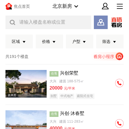
北京新房
焦点首页
请输入楼盘名称或位置
区域
价格
户型
筛选
共191个楼盘
兴创荣墅
在售
大兴
建面 188-575㎡
20000
元/平米
别墅
中式地产
庭院式住宅
兴创·沐春墅
在售
效果图
大兴
建面 111-283㎡
40000
元/平米