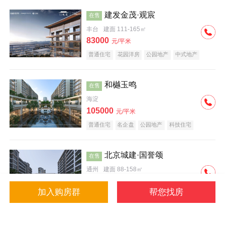
建发金茂·观宸
在售
丰台
建面 111-165㎡
83000
元/平米
普通住宅
花园洋房
公园地产
中式地产
大平层
名企盘
和樾玉鸣
在售
海淀
105000
元/平米
普通住宅
名企盘
公园地产
科技住宅
北京城建·国誉颂
在售
通州
建面 88-158㎡
43000
元/平米
加入购房群
帮您找房
花园洋房
低总价
名企盘
公园地产