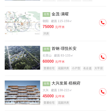
科技住宅
中式地产
河景地产
金茂·满曜
在售
朝阳
建面 115-159㎡
75000
元/平米
洋房
首钢·璟悦长安
在售
石景山
建面 83-133㎡
60000
元/平米
普通住宅
花园洋房
小户型
名企盘
大平层
大兴发展·梧桐府
在售
大兴
建面 138-222㎡
45000
元/平米
普通住宅
花园洋房