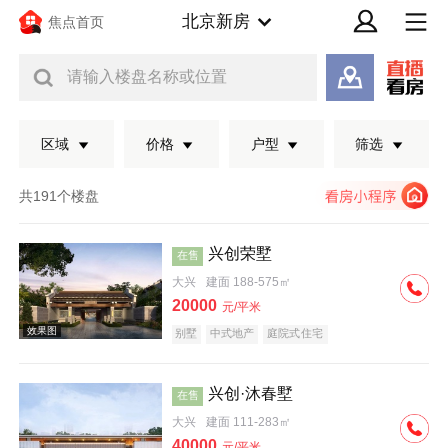
北京新房
焦点首页
请输入楼盘名称或位置
区域
价格
户型
筛选
共191个楼盘
兴创荣墅
在售
大兴
建面 188-575㎡
20000
元/平米
别墅
中式地产
庭院式住宅
兴创·沐春墅
在售
效果图
大兴
建面 111-283㎡
40000
元/平米