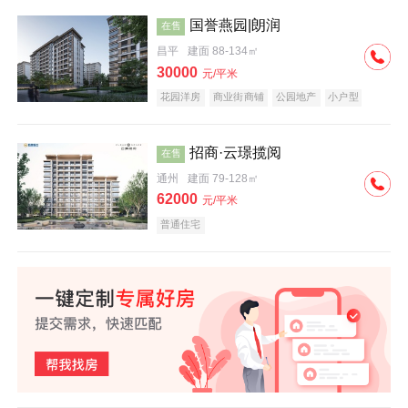
国誉燕园|朗润
在售
昌平
建面 88-134㎡
30000
元/平米
花园洋房
商业街商铺
公园地产
小户型
低总价
名企盘
招商·云璟揽阅
在售
通州
建面 79-128㎡
62000
元/平米
普通住宅