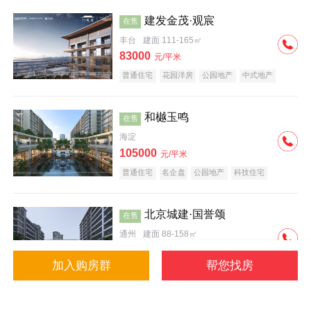
建发金茂·观宸
在售
丰台
建面 111-165㎡
83000
元/平米
普通住宅
花园洋房
公园地产
中式地产
大平层
名企盘
和樾玉鸣
在售
海淀
105000
元/平米
普通住宅
名企盘
公园地产
科技住宅
北京城建·国誉颂
在售
通州
建面 88-158㎡
43000
元/平米
加入购房群
帮您找房
花园洋房
低总价
名企盘
公园地产