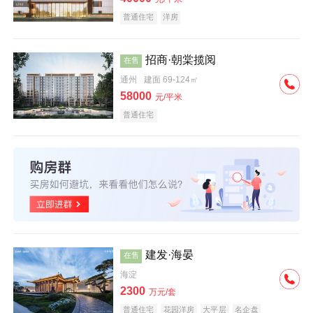
普通住宅
洋房
招商·朝棠揽阅
在售
通州
建面 69-124㎡
58000
元/平米
普通住宅
建发·海晏
在售
海淀
2300
万元/套
普通住宅
花园洋房
大平层
名企盘