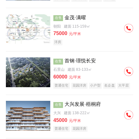
科技住宅
中式地产
河景地产
金茂·满曜
在售
朝阳
建面 115-159㎡
75000
元/平米
洋房
首钢·璟悦长安
在售
石景山
建面 83-133㎡
60000
元/平米
普通住宅
花园洋房
小户型
名企盘
大平层
大兴发展·梧桐府
在售
大兴
建面 138-222㎡
45000
元/平米
普通住宅
花园洋房