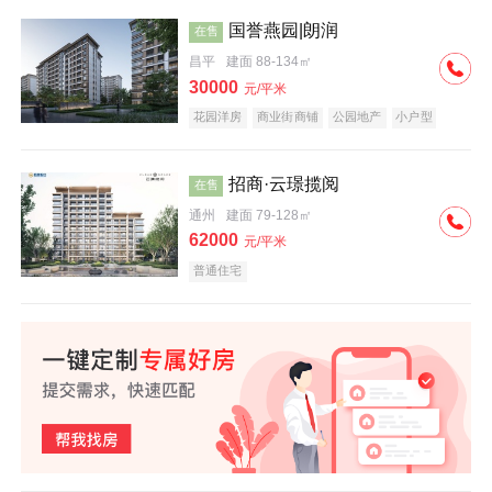
国誉燕园|朗润
在售
昌平
建面 88-134㎡
30000
元/平米
花园洋房
商业街商铺
公园地产
小户型
低总价
名企盘
招商·云璟揽阅
在售
通州
建面 79-128㎡
62000
元/平米
普通住宅