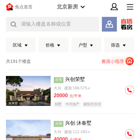
北京新房
焦点首页
请输入楼盘名称或位置
区域
价格
户型
筛选
共191个楼盘
兴创荣墅
在售
大兴
建面 188-575㎡
20000
元/平米
别墅
中式地产
庭院式住宅
兴创·沐春墅
在售
效果图
大兴
建面 111-283㎡
40000
元/平米