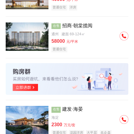
普通住宅
洋房
招商·朝棠揽阅
在售
通州
建面 69-124㎡
58000
元/平米
普通住宅
建发·海晏
在售
海淀
2300
万元/套
普通住宅
花园洋房
大平层
名企盘