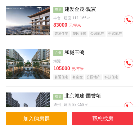
建发金茂·观宸
在售
丰台
建面 111-165㎡
83000
元/平米
普通住宅
花园洋房
公园地产
中式地产
大平层
名企盘
和樾玉鸣
在售
海淀
105000
元/平米
普通住宅
名企盘
公园地产
科技住宅
北京城建·国誉颂
在售
通州
建面 88-158㎡
43000
元/平米
加入购房群
帮您找房
花园洋房
低总价
名企盘
公园地产