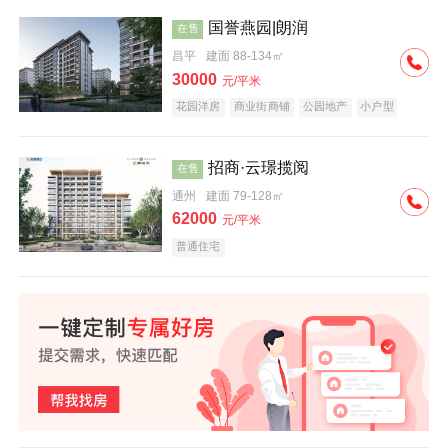
国誉燕园|朗润
在售
昌平
建面 88-134㎡
30000
元/平米
花园洋房
商业街商铺
公园地产
小户型
低总价
名企盘
招商·云璟揽阅
在售
通州
建面 79-128㎡
62000
元/平米
普通住宅