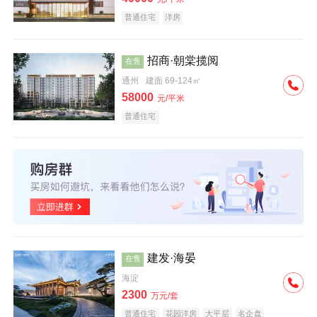
普通住宅
洋房
招商·朝棠揽阅
在售
通州
建面 69-124㎡
58000
元/平米
普通住宅
建发·海晏
在售
海淀
2300
万元/套
普通住宅
花园洋房
大平层
名企盘