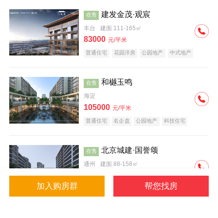
建发金茂·观宸
在售
丰台
建面 111-165㎡
83000
元/平米
普通住宅
花园洋房
公园地产
中式地产
大平层
名企盘
和樾玉鸣
在售
海淀
105000
元/平米
普通住宅
名企盘
公园地产
科技住宅
北京城建·国誉颂
在售
通州
建面 88-158㎡
43000
元/平米
加入购房群
帮您找房
花园洋房
低总价
名企盘
公园地产