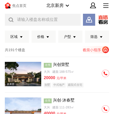
北京新房
焦点首页
请输入楼盘名称或位置
区域
价格
户型
筛选
共191个楼盘
兴创荣墅
在售
大兴
建面 188-575㎡
20000
元/平米
别墅
中式地产
庭院式住宅
兴创·沐春墅
在售
效果图
大兴
建面 111-283㎡
40000
元/平米