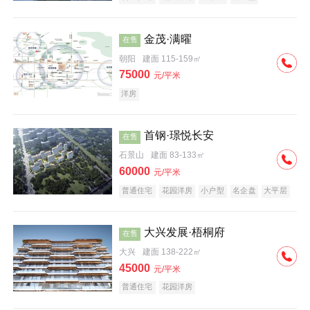
科技住宅
中式地产
河景地产
金茂·满曜
在售
朝阳
建面 115-159㎡
75000
元/平米
洋房
首钢·璟悦长安
在售
石景山
建面 83-133㎡
60000
元/平米
普通住宅
花园洋房
小户型
名企盘
大平层
大兴发展·梧桐府
在售
大兴
建面 138-222㎡
45000
元/平米
普通住宅
花园洋房