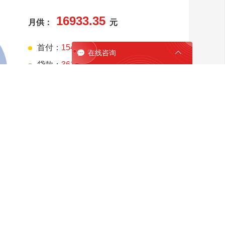
16933.35
月供：
元
首付：
154.8
万元

在线咨询

贷款：
361
万元
（贷款为整数）
利息：
2484007
元
您需要开具
33866.71
元/月的收入证明
1. 此结果为等额本息的计算结果；
2. 利率公积金
3.25
% 商业性
4.635
%
立即报名
我同意《
搜狐焦点隐私保护政策
》
稍后会有置业顾问联系您