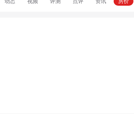
动态
视频
评测
点评
资讯
房价