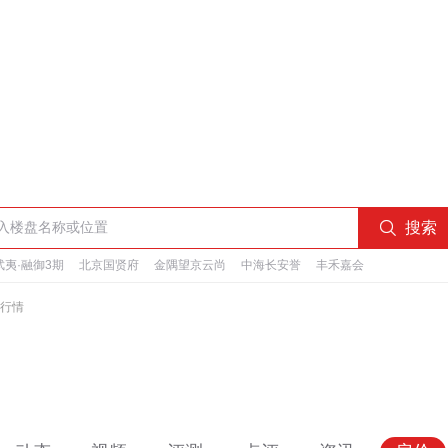

搜索
夷·融御3期
北京国贤府
金隅望京云尚
中海长安誉
丰禾嘉会
行情