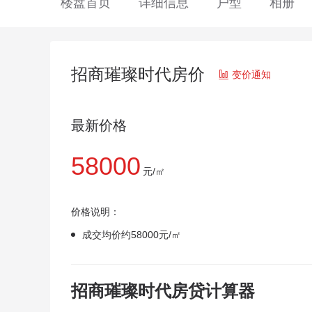
楼盘首页
详细信息
户型
相册
招商璀璨时代房价

变价通知
最新价格
58000
元/㎡
价格说明：
成交均价约58000元/㎡
招商璀璨时代房贷计算器