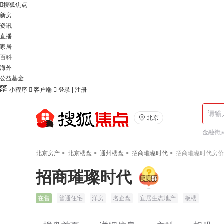

搜狐焦点
新房
资讯
直播
家居
百科
海外
公益基金

小程序

客户端

登录
|
注册

北京
金融街武
北京房产
>
北京楼盘
>
通州楼盘
>
招商璀璨时代
>
招商璀璨时代房价
招商璀璨时代
在售
普通住宅
洋房
名企盘
宜居生态地产
板楼