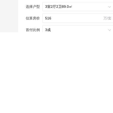
选择户型

估算房价
万/套
首付比例

还款年限

利率方式

贷款利率

