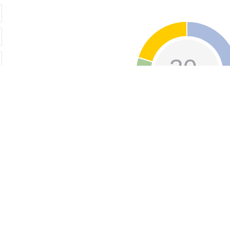
30
%
首付比例

=
BP‱
%