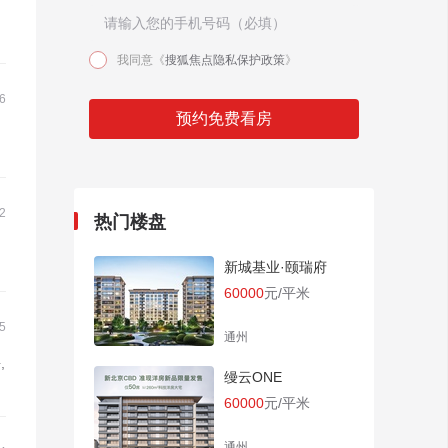
我同意《
搜狐焦点隐私保护政策
》
6
预约免费看房
2
热门楼盘
新城基业·颐瑞府
60000
元/平米
5
通州
,
缦云ONE
60000
元/平米
通州