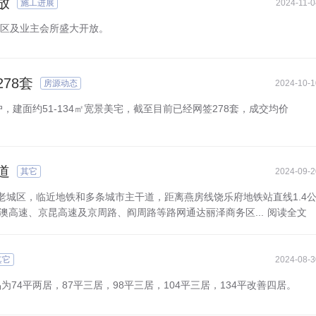
放
施工进展
2024-11-0
范区及业主会所盛大开放。
78套
房源动态
2024-10-1
，建面约51-134㎡宽景美宅，截至目前已经网签278套，成交均价
道
其它
2024-09-2
老城区，临近地铁和多条城市主干道，距离燕房线饶乐府地铁站直线1.4
澳高速、京昆高速及京周路、阎周路等路网通达丽泽商务区...
阅读全文
其它
2024-08-3
74平两居，87平三居，98平三居，104平三居，134平改善四居。