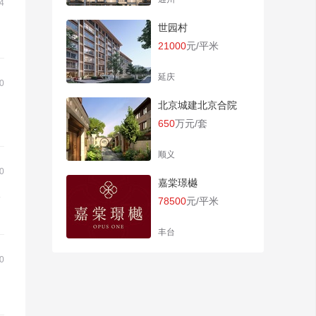
4
世园村
21000
元/平米
延庆
0
北京城建北京合院
650
万元/套
顺义
0
嘉棠璟樾
公
78500
元/平米
丰台
0