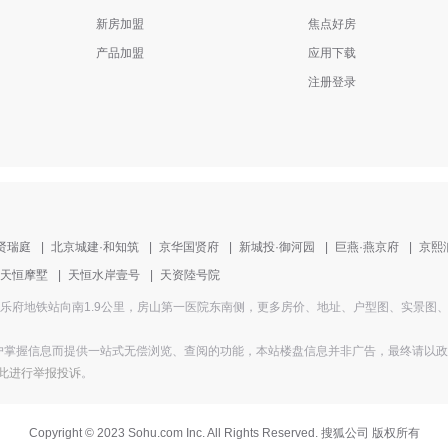
新房加盟
焦点好房
产品加盟
应用下载
注册登录
贤瑞庭
|
北京城建·和知筑
|
京华国贤府
|
新城投·御河园
|
巨燕·燕京府
|
京熙
天恒摩墅
|
天恒水岸壹号
|
天资陸号院
盘地址为饶乐府地铁站向南1.9公里，房山第一医院东南侧，更多房价、地址、户型图、实
掌握信息而提供一站式无偿浏览、查阅的功能，本站楼盘信息并非广告，最终请以政府部
此进行举报投诉
。
Copyright
©
2023 Sohu.com Inc. All Rights Reserved. 搜狐公司
版权所有