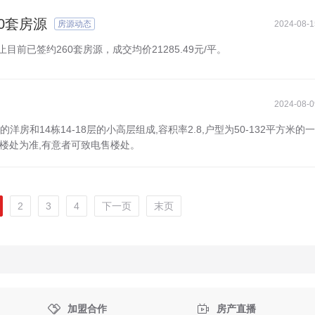
0套房源
房源动态
2024-08-1
止目前已签约260套房源，成交均价21285.49元/平。
2024-08-0
层的洋房和14栋14-18层的小高层组成,容积率2.8,户型为50-132平方米的一
以售楼处为准,有意者可致电售楼处。
2
3
4
下一页
末页


加盟合作
房产直播