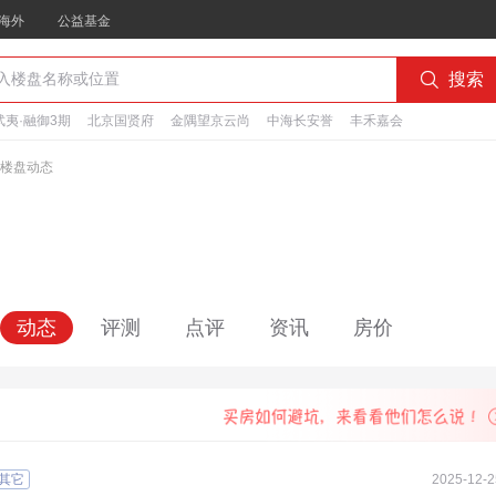
海外
公益基金

搜索
夷·融御3期
北京国贤府
金隅望京云尚
中海长安誉
丰禾嘉会
楼盘动态
动态
评测
点评
资讯
房价
其它
2025-12-2