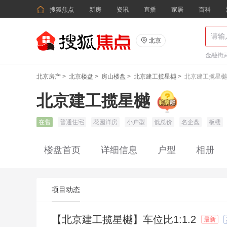

搜狐焦点
新房
资讯
直播
家居
百科

北京
金融街武
北京房产
>
北京楼盘
>
房山楼盘
>
北京建工揽星樾
>
北京建工揽星樾
北京建工揽星樾
在售
普通住宅
花园洋房
小户型
低总价
名企盘
板楼
楼盘首页
详细信息
户型
相册
项目动态
【北京建工揽星樾】车位比1:1.2
最新