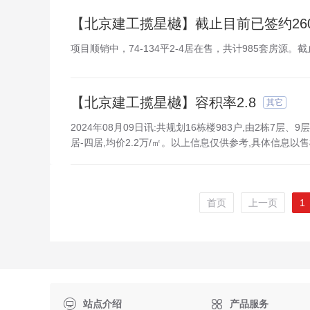
【北京建工揽星樾】截止目前已签约26
项目顺销中，74-134平2-4居在售，共计985套房源。截
【北京建工揽星樾】容积率2.8
其它
2024年08月09日讯:共规划16栋楼983户,由2栋7层、9
居-四居,均价2.2万/㎡。以上信息仅供参考,具体信息
首页
上一页
1

站点介绍
产品服务