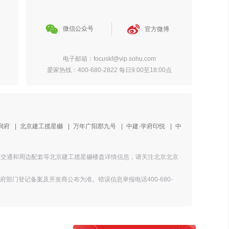


微信公众号
官方微博
电子邮箱：focuskf@vip.sohu.com
爱家热线：400-680-2822 每日9:00至18:00点
润府
|
北京建工揽星樾
|
万年广阳郡九号
|
中建·学府印悦
|
中
景图、交通和周边配套等北京建工揽星樾楼盘详情信息，请关注北京北京
门登记备案及开发商公布为准。错误信息举报电话400-680-