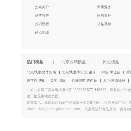
焦点简介
新房业务
获奖荣誉
家居业务
投诉流程
公益基金
站点地图
热门楼盘
北京区域楼盘
附近楼盘
|
|
北京城建·文华知筑
|
北京城建·和知筑|铂瑞
|
中骏·学仕台
|
璟
建学府印悦
|
金地·璟宸
|
长海御墅·雲尚苑
|
天恒·京西悦府
|
北京北京建工揽星樾楼盘电话4006162877-448847，楼
建工揽星樾楼盘页面。
郑重提示：本网站作为房产信息聚合类导航网站，仅为方便广大用户
2822，邮箱 jubao@vip.sohu.com。 或
点此进行意见反馈，
也
可点