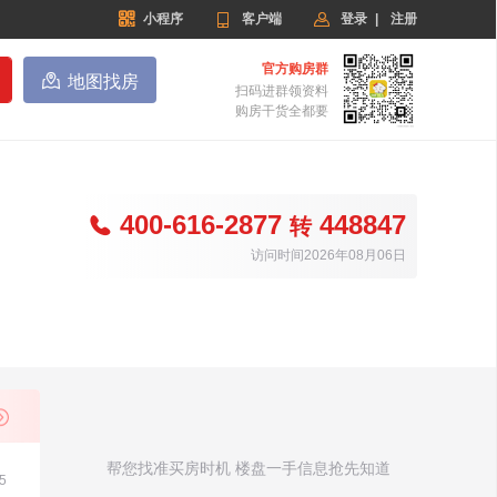


小程序

客户端
登录
|
注册
官方购房群

地图找房
扫码进群领资料
购房干货全都要
400-616-2877
448847

转
访问时间2026年08月06日
帮您找准买房时机 楼盘一手信息抢先知道
5