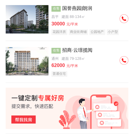
国誉燕园|朗润
在售
昌平
建面 88-134㎡
30000
元/平米
花园洋房
商业街商铺
公园地产
小户型
低总价
名企盘
招商·云璟揽阅
在售
通州
建面 79-128㎡
62000
元/平米
普通住宅