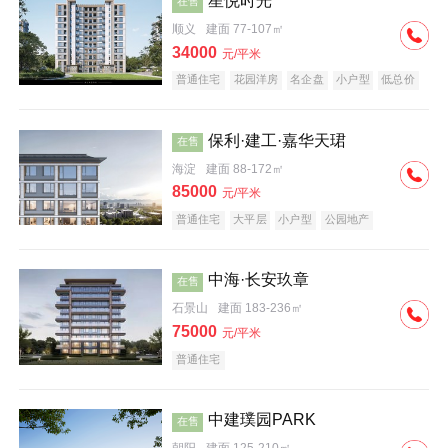
星悦时光
在售
顺义
建面 77-107㎡
34000
元/平米
普通住宅
花园洋房
名企盘
小户型
低总价
保利·建工·嘉华天珺
在售
海淀
建面 88-172㎡
85000
元/平米
普通住宅
大平层
小户型
公园地产
科技住宅
宜居生态地产
名企盘
中海·长安玖章
在售
石景山
建面 183-236㎡
75000
元/平米
普通住宅
中建璞园PARK
在售