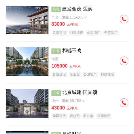
建发金茂·观宸
在售
丰台
建面 111-165㎡
83000
元/平米
普通住宅
花园洋房
公园地产
中式地产
大平层
名企盘
和樾玉鸣
在售
海淀
105000
元/平米
普通住宅
名企盘
公园地产
科技住宅
北京城建·国誉颂
在售
通州
建面 88-158㎡
43000
元/平米
花园洋房
低总价
名企盘
公园地产