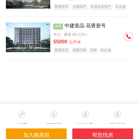
普通住宅
公园地产
宜居生态地产
名企盘
中建壹品·花香壹号
在售
丰台
建面 88-139㎡
55000
元/平米
普通住宅
花园洋房
洋房
名企盘
小程序
APP下载
站点地图
投诉建议
加入购房群
帮您找房
Copyright ©2023 Sohu.com Inc.