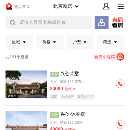
北京新房
焦点首页
请输入楼盘名称或位置
区域
价格
户型
筛选
共191个楼盘
兴创荣墅
在售
大兴
建面 188-575㎡
20000
元/平米
别墅
中式地产
庭院式住宅
兴创·沐春墅
在售
效果图
大兴
建面 111-283㎡
40000
元/平米