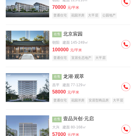
朝阳
建面 125-210㎡
70000
元/平米
普通住宅
花园洋房
大平层
公园地产
名企盘
宜居生态地产
北京宸园
在售
朝阳
建面 145-249㎡
100000
元/平米
普通住宅
宜居生态地产
大平层
龙湖·观萃
在售
昌平
建面 77-129㎡
58000
元/平米
普通住宅
花园洋房
安居型商品房
大平层
公园地产
名企盘
壹品兴创·元启
在售
大兴
建面 80-168㎡
57000
元/平米