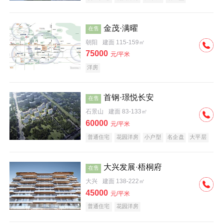
科技住宅
中式地产
河景地产
金茂·满曜
在售
朝阳
建面 115-159㎡
75000
元/平米
洋房
首钢·璟悦长安
在售
石景山
建面 83-133㎡
60000
元/平米
普通住宅
花园洋房
小户型
名企盘
大平层
大兴发展·梧桐府
在售
大兴
建面 138-222㎡
45000
元/平米
普通住宅
花园洋房