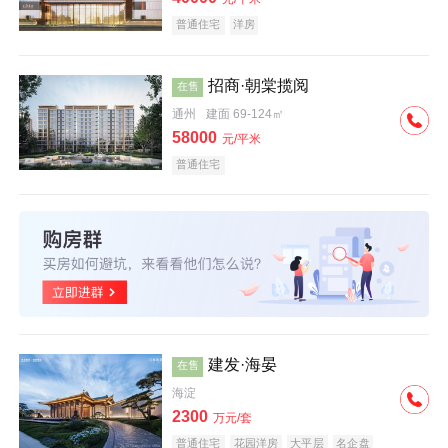
普通住宅
洋房
招商·朝棠揽阅
在售
通州
建面 69-124㎡
58000
元/平米
普通住宅
建发·海晏
在售
海淀
2300
万元/套
普通住宅
花园洋房
大平层
名企盘