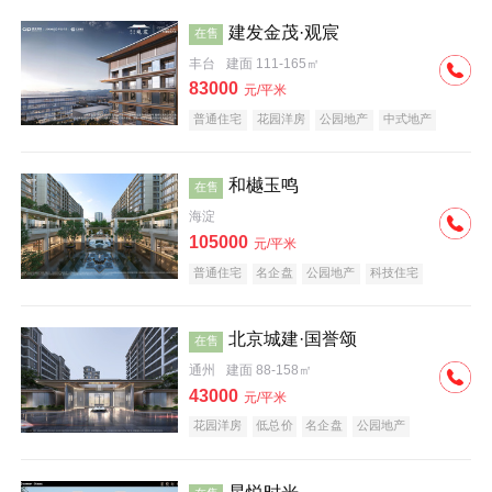
建发金茂·观宸
在售
丰台
建面 111-165㎡
83000
元/平米
普通住宅
花园洋房
公园地产
中式地产
大平层
名企盘
和樾玉鸣
在售
海淀
105000
元/平米
普通住宅
名企盘
公园地产
科技住宅
北京城建·国誉颂
在售
通州
建面 88-158㎡
43000
元/平米
花园洋房
低总价
名企盘
公园地产