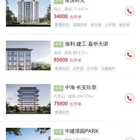
星悦时光
在售
顺义
建面 77-107㎡
34000
元/平米
普通住宅
花园洋房
名企盘
小户型
低总价
保利·建工·嘉华天珺
在售
海淀
建面 88-172㎡
85000
元/平米
普通住宅
大平层
小户型
公园地产
科技住宅
宜居生态地产
名企盘
中海·长安玖章
在售
石景山
建面 183-236㎡
75000
元/平米
普通住宅
中建璞园PARK
在售