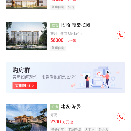
普通住宅
洋房
招商·朝棠揽阅
在售
通州
建面 69-124㎡
58000
元/平米
普通住宅
建发·海晏
在售
海淀
2300
万元/套
普通住宅
花园洋房
大平层
名企盘