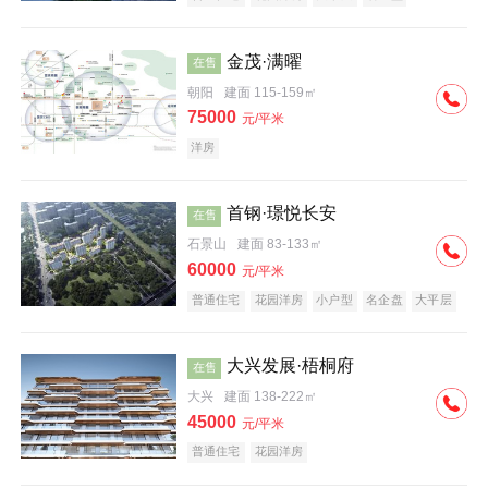
科技住宅
中式地产
河景地产
金茂·满曜
在售
朝阳
建面 115-159㎡
75000
元/平米
洋房
首钢·璟悦长安
在售
石景山
建面 83-133㎡
60000
元/平米
普通住宅
花园洋房
小户型
名企盘
大平层
大兴发展·梧桐府
在售
大兴
建面 138-222㎡
45000
元/平米
普通住宅
花园洋房