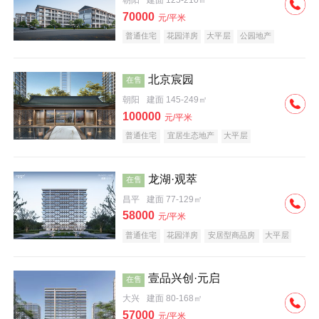
朝阳
建面 125-210㎡
70000
元/平米
普通住宅
花园洋房
大平层
公园地产
名企盘
宜居生态地产
北京宸园
在售
朝阳
建面 145-249㎡
100000
元/平米
普通住宅
宜居生态地产
大平层
龙湖·观萃
在售
昌平
建面 77-129㎡
58000
元/平米
普通住宅
花园洋房
安居型商品房
大平层
公园地产
名企盘
壹品兴创·元启
在售
大兴
建面 80-168㎡
57000
元/平米