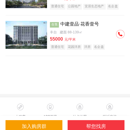
普通住宅
公园地产
宜居生态地产
名企盘
中建壹品·花香壹号
在售
丰台
建面 88-139㎡
55000
元/平米
普通住宅
花园洋房
洋房
名企盘
小程序
APP下载
站点地图
投诉建议
加入购房群
帮您找房
Copyright ©2023 Sohu.com Inc.