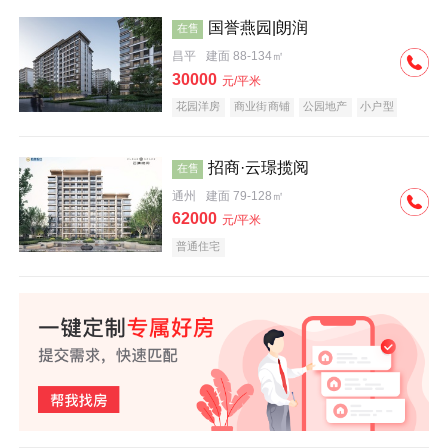
国誉燕园|朗润
在售
昌平
建面 88-134㎡
30000
元/平米
花园洋房
商业街商铺
公园地产
小户型
低总价
名企盘
招商·云璟揽阅
在售
通州
建面 79-128㎡
62000
元/平米
普通住宅