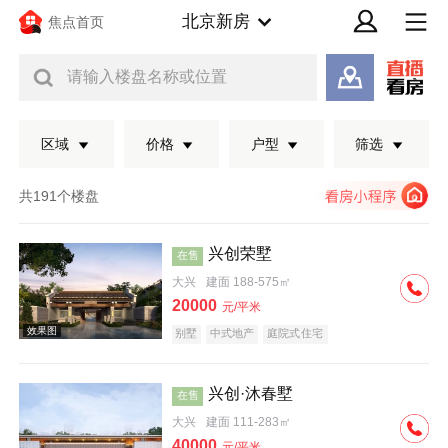
北京新房
焦点首页
请输入楼盘名称或位置
区域
价格
户型
筛选
共191个楼盘
兴创荣墅
在售
大兴
建面 188-575㎡
20000
元/平米
别墅
中式地产
庭院式住宅
兴创·沐春墅
在售
效果图
大兴
建面 111-283㎡
40000
元/平米