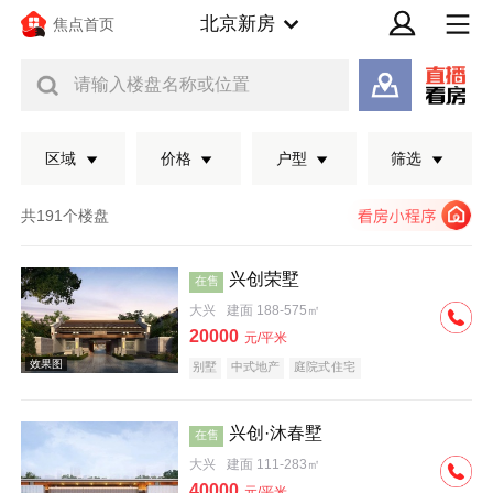
北京新房
焦点首页
请输入楼盘名称或位置
区域
价格
户型
筛选
共191个楼盘
兴创荣墅
在售
大兴
建面 188-575㎡
20000
元/平米
别墅
中式地产
庭院式住宅
兴创·沐春墅
在售
效果图
大兴
建面 111-283㎡
40000
元/平米