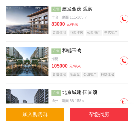
建发金茂·观宸
在售
丰台
建面 111-165㎡
83000
元/平米
普通住宅
花园洋房
公园地产
中式地产
大平层
名企盘
和樾玉鸣
在售
海淀
105000
元/平米
普通住宅
名企盘
公园地产
科技住宅
北京城建·国誉颂
在售
通州
建面 88-158㎡
43000
元/平米
加入购房群
帮您找房
花园洋房
低总价
名企盘
公园地产