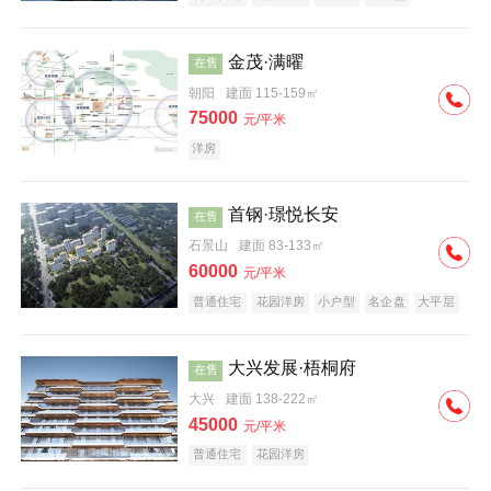
科技住宅
中式地产
河景地产
金茂·满曜
在售
朝阳
建面 115-159㎡
75000
元/平米
洋房
首钢·璟悦长安
在售
石景山
建面 83-133㎡
60000
元/平米
普通住宅
花园洋房
小户型
名企盘
大平层
大兴发展·梧桐府
在售
大兴
建面 138-222㎡
45000
元/平米
普通住宅
花园洋房