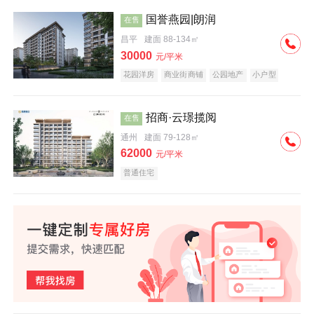
国誉燕园|朗润
在售
昌平
建面 88-134㎡
30000
元/平米
花园洋房
商业街商铺
公园地产
小户型
低总价
名企盘
招商·云璟揽阅
在售
通州
建面 79-128㎡
62000
元/平米
普通住宅