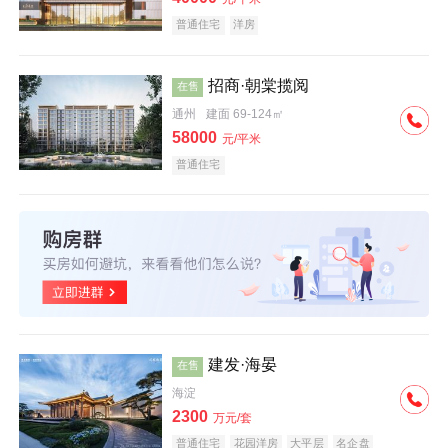
普通住宅
洋房
招商·朝棠揽阅
在售
通州
建面 69-124㎡
58000
元/平米
普通住宅
建发·海晏
在售
海淀
2300
万元/套
普通住宅
花园洋房
大平层
名企盘