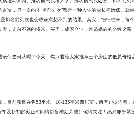
次踏进幼儿园、排名前列次考大学、排名前列次恋爱，排名前列
财富，每一次的“排名前列次”都是一种人生的成长与历练。就
但是排名前列次也会收获意想不到的结果。其实，细细想来，每
今天，走向不远的将来。买房，成家立业，是适婚族的必经之路
族该何去何从呢？今天，焦点君给大家推荐三个房山的低总价楼
，目前项目在售53平米一居-135平米四居室，所有户型均有，
体的折扣及折扣的截止时间请以售楼处为准）敬请关注！感兴趣赶紧