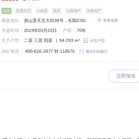
在售
普通住宅
小高层
高层
公园地产
河景地产
楼盘地址：
房山昊天北大街38号，长阳CSD办公楼南侧

查看地图
开盘时间：
2019年03月23日
产权：
70年
主力户型：
二居
三居
四居
|
94-293 m²

全部户型
400 电话：
400-616-2877 转 118576

微信扫码拨打
立即报名