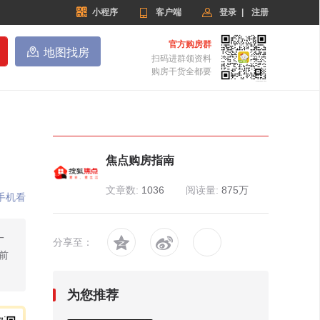


小程序

客户端
登录
|
注册
官方购房群

地图找房
扫码进群领资料
购房干货全都要
焦点购房指南
文章数:
1036
阅读量:
875万
手机看
一


分享至：
前
为您推荐