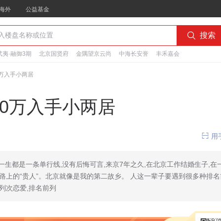
海外
公益基金

搜索
夷·融御3期
北京国贤府
金隅望京云尚
中海长安誉
丰禾嘉会
0万入手小两居
00万入手小两居

用
一生都是一条单行线,没有后悔可言,来京7年之久,在北京工作结婚生子,在
路上的“贵人”。北京就像是我的第二故乡。 人这一辈子要遇到很多种排名
列次恋爱,排名前列