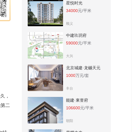
星悦时光
34000
元/平米
顺义
中建玖玥府
59000
元/平米
大兴
北京城建·龙樾天元
1000
万元/套
丰台
之久，
能建·東誉府
的第二
106600
元/平米
朝阳