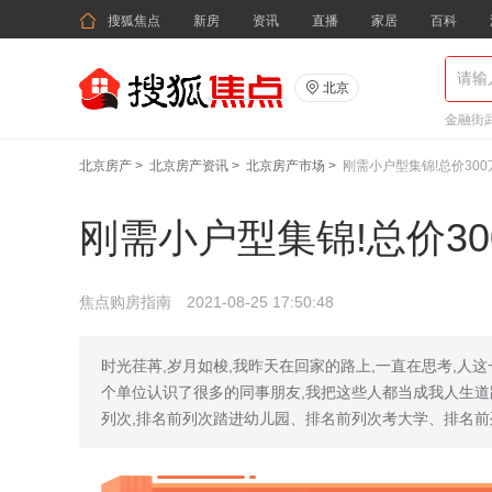

搜狐焦点
新房
资讯
直播
家居
百科

北京
金融街武
北京房产
>
北京房产资讯
>
北京房产市场
>
刚需小户型集锦!总价30
刚需小户型集锦!总价3
焦点购房指南
2021-08-25 17:50:48
时光荏苒,岁月如梭,我昨天在回家的路上,一直在思考,人这
个单位认识了很多的同事朋友,我把这些人都当成我人生道
列次,排名前列次踏进幼儿园、排名前列次考大学、排名前