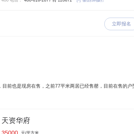
400 电话：
400-616-2877 转 120672

微信扫码拨打
立即报名
目前也是现房在售，之前77平米两居已经售罄，目前在售的户
天资华府
35000
元/平方米