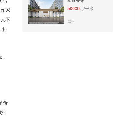
次结
星耀未来
50000
元/平米
像作家
个人不
昌平
，排
盘，
单价
拨打