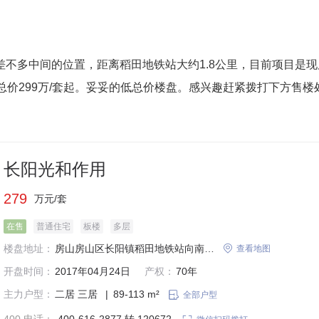
不多中间的位置，距离稻田地铁站大约1.8公里，目前项目是现
，总价299万/套起。妥妥的低总价楼盘。感兴趣赶紧拨打下方售楼
长阳光和作用
279
万元/套
在售
普通住宅
板楼
多层
楼盘地址：
房山房山区长阳镇稻田地铁站向南1500米

查看地图
开盘时间：
2017年04月24日
产权：
70年
主力户型：
二居
三居
|
89-113 m²

全部户型