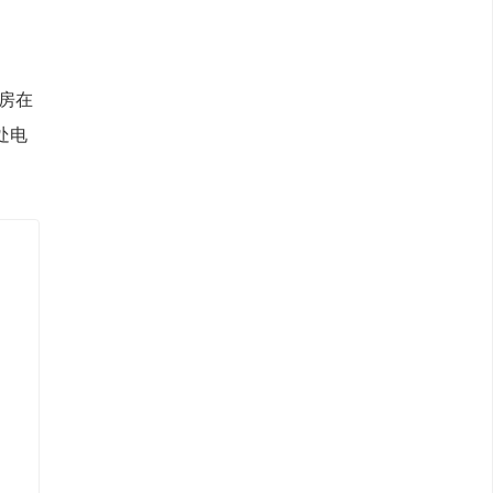
房在
处电