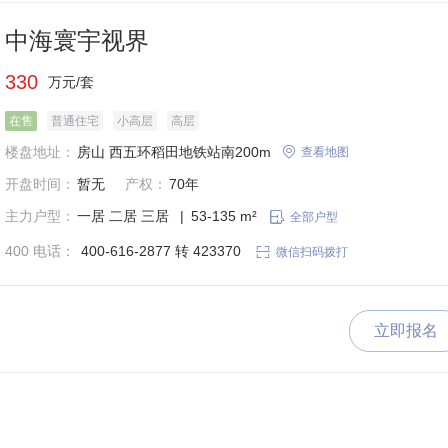
中海寰宇视界
330
万元/套
在售
普通住宅
小高层
高层
楼盘地址：
房山 西五环稻田地铁站南200m

查看地图
开盘时间：
暂无
产权：
70年
主力户型：
一居
二居
三居
|
53-135 m²

全部户型
400 电话：
400-616-2877 转 423370

微信扫码拨打
立即报名