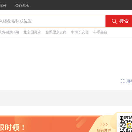
海外
公益基金

搜索
夷·融御3期
北京国贤府
金隅望京云尚
中海长安誉
丰禾嘉会

用
限时领！