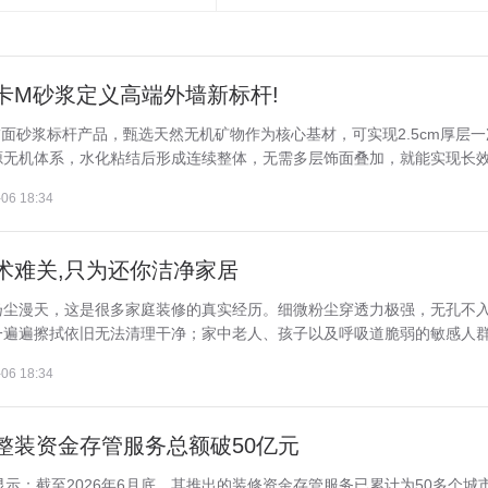
卡M砂浆定义高端外墙新标杆!
面砂浆标杆产品，甄选天然无机矿物作为核心基材，可实现2.5cm厚层一
无机体系，水化粘结后形成连续整体，无需多层饰面叠加，就能实现长效耐
06 18:34
术难关,只为还你洁净家居
扬尘漫天，这是很多家庭装修的真实经历。细微粉尘穿透力极强，无孔不
遍遍擦拭依旧无法清理干净；家中老人、孩子以及呼吸道脆弱的敏感人群，
06 18:34
整装资金存管服务总额破50亿元
示：截至2026年6月底，其推出的装修资金存管服务已累计为50多个城