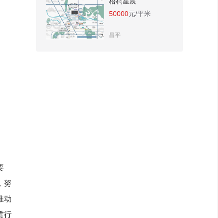
梧桐星宸
50000
元/平米
昌平
要
，努
推动
赁行