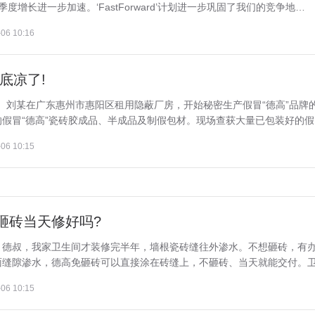
季度增长进一步加速。‘FastForward’计划进一步巩固了我们的竞争地…
06 10:16
底凉了!
张某、刘某在广东惠州市惠阳区租用隐蔽厂房，开始秘密生产假冒“德高”品牌
假冒“德高”瓷砖胶成品、半成品及制假包材。现场查获大量已包装好的假冒.
06 10:15
砸砖当天修好吗?
：德叔，我家卫生间才装修完半年，墙根瓷砖缝往外渗水。不想砸砖，有
缝隙渗水，德高免砸砖可以直接涂在砖缝上，不砸砖、当天就能交付。卫生
06 10:15