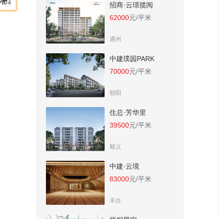
招商·云璟揽阅
62000
元/平米
通州
中建璞园PARK
70000
元/平米
朝阳
住总·芳华里
39500
元/平米
顺义
中建·云境
83000
元/平米
丰台