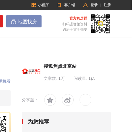


小程序

客户端
登录
|
注册
官方购房群

地图找房
扫码进群领资料
购房干货全都要
搜狐焦点北京站
文章数:
1万
阅读量:
1亿
手机看


分享至：
为您推荐