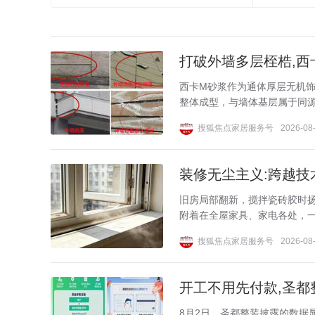
打破外墙多层桎梏,西
西卡M砂浆作为通体厚层无机饰
整体成型，与墙体基层属于同源
搜狐焦点家居服务号
2026-08-
装修无尘主义:跨越技
旧房局部翻新，搅拌瓷砖胶时
附着在全屋家具、家电各处，一
搜狐焦点家居服务号
2026-08-
开工不用先付款,圣都
8月2日，圣都整装披露的数据显