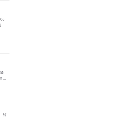
06
..
金额
..
，销