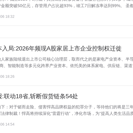
额突破50亿元，存管用户占比超93%，竣工7日解冻率达到99%。 圣都整
06 18:32
入局:2026年频现A股家居上市企业控制权迁徙
始人家族陆续退出上市公司核心治理层，取而代之的是家电产业资本、半
电商、智能制造等多元化跨界产业资本。依托美的体系家电、供应链、渠道协.
06 18:26
联动18省,斩断假货链条54处
如下：对于铤而走险、侵害悍高品牌权益的犯罪分子，等待他们的将是三
律制裁！悍高将持续深化“雷霆行动”，净化市场，为“提高人类生活品质”.
06 14:54