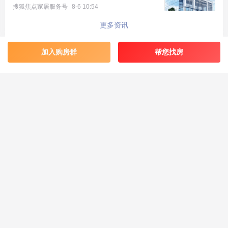
搜狐焦点家居服务号
8-6 10:54
更多资讯
加入购房群
帮您找房
最新楼盘
好评楼盘
区域楼盘
绿城·朗月和风
北京楼盘
桃源新都孔雀城
新航城世界映
海淀楼盘
华银天鹅湖
怀柔国贤府
石景山楼盘
温泉新都孔雀城
缦合北京
昌平楼盘
中海北京世家
懋源·騴橒臺
丰台楼盘
燕都古城·和园
北京城建·文华知筑
大兴楼盘
空港新都孔雀城 国门壹号
小程序
APP下载
电脑版
站点地图
投诉建议
北京城建·和知筑|铂瑞
房山楼盘
中冶兴隆新城·红石郡
北京建工·嘉棠雅序
朝阳楼盘
路劲阳光城
国樾天颂
通州楼盘
富力和园
兴创·万象茗筑
顺义楼盘
路劲阳光城商业
门头沟楼盘
八达岭孔雀城·盛景新都
怀柔楼盘
京第银座
免费咨询热线：4006802822
Copyright ©2023 Sohu.com Inc.
免责声明：本网站作为房产信息聚合类导航网站，仅为方便广大用户掌握信息而提供一
站式无偿浏览、查阅的功能，本站楼盘信息并非广告，最终请以政府部门登记备案及开
发商公布为准。错误信息举报电话400-156-0359，邮箱 jubao@vip.sohu.com。