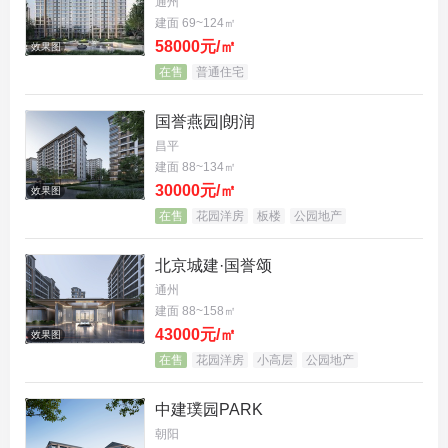
通州
建面 69~124㎡
58000元/㎡
效果图
在售
普通住宅
国誉燕园|朗润
昌平
建面 88~134㎡
30000元/㎡
效果图
在售
花园洋房
板楼
公园地产
北京城建·国誉颂
通州
建面 88~158㎡
43000元/㎡
效果图
在售
花园洋房
小高层
公园地产
中建璞园PARK
朝阳