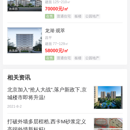
建面 125~210㎡
70000元/㎡
效果图
在售
普通住宅
板楼
公园地产
龙湖·观萃
昌平
建面 77~129㎡
58000元/㎡
效果图
在售
普通住宅
板楼
公园地产
相关资讯
北京加入“抢人大战”,落户新政下,京
城楼市即将升温!
2021-8-2
打破外墙多层桎梏,西卡M砂浆定义
高端外墙新标杆!