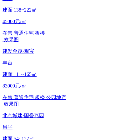
建面 138~222㎡
45000元/㎡
在售
普通住宅
板楼
效果图
建发金茂·观宸
丰台
建面 111~165㎡
83000元/㎡
在售
普通住宅
板楼
公园地产
效果图
北京城建·国誉燕园
昌平
建面 54~127㎡