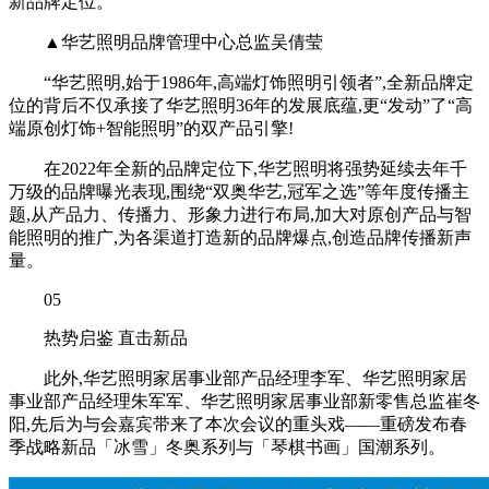
新品牌定位。
▲华艺照明品牌管理中心总监吴倩莹
“华艺照明,始于1986年,高端灯饰照明引领者”,全新品牌定
位的背后不仅承接了华艺照明36年的发展底蕴,更“发动”了“高
端原创灯饰+智能照明”的双产品引擎!
在2022年全新的品牌定位下,华艺照明将强势延续去年千
万级的品牌曝光表现,围绕“双奥华艺,冠军之选”等年度传播主
题,从产品力、传播力、形象力进行布局,加大对原创产品与智
能照明的推广,为各渠道打造新的品牌爆点,创造品牌传播新声
量。
05
热势启鉴 直击新品
此外,华艺照明家居事业部产品经理李军、华艺照明家居
事业部产品经理朱军军、华艺照明家居事业部新零售总监崔冬
阳,先后为与会嘉宾带来了本次会议的重头戏——重磅发布春
季战略新品「冰雪」冬奥系列与「琴棋书画」国潮系列。