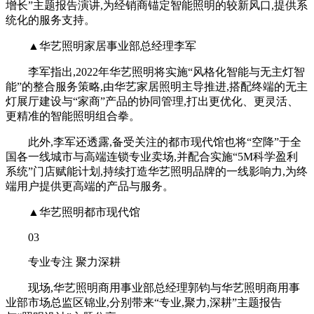
增长”主题报告演讲,为经销商锚定智能照明的较新风口,提供系
统化的服务支持。
▲华艺照明家居事业部总经理李军
李军指出,2022年华艺照明将实施“风格化智能与无主灯智
能”的整合服务策略,由华艺家居照明主导推进,搭配终端的无主
灯展厅建设与“家商”产品的协同管理,打出更优化、更灵活、
更精准的智能照明组合拳。
此外,李军还透露,备受关注的都市现代馆也将“空降”于全
国各一线城市与高端连锁专业卖场,并配合实施“5M科学盈利
系统”门店赋能计划,持续打造华艺照明品牌的一线影响力,为终
端用户提供更高端的产品与服务。
▲华艺照明都市现代馆
03
专业专注 聚力深耕
现场,华艺照明商用事业部总经理郭钧与华艺照明商用事
业部市场总监区锦业,分别带来“专业,聚力,深耕”主题报告