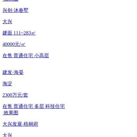
兴创·沐春墅
大兴
建面 111~283㎡
40000元/㎡
在售
普通住宅
小高层
建发·海晏
海淀
2300万元/套
在售
普通住宅
多层
科技住宅
效果图
大兴发展·梧桐府
大兴