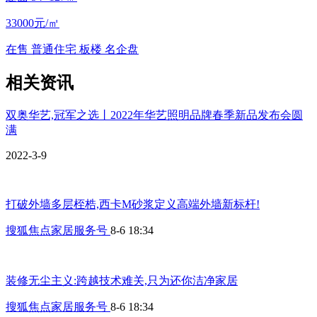
33000元/㎡
在售
普通住宅
板楼
名企盘
相关资讯
双奥华艺,冠军之选丨2022年华艺照明品牌春季新品发布会圆
满
2022-3-9
打破外墙多层桎梏,西卡M砂浆定义高端外墙新标杆!
搜狐焦点家居服务号
8-6 18:34
装修无尘主义:跨越技术难关,只为还你洁净家居
搜狐焦点家居服务号
8-6 18:34