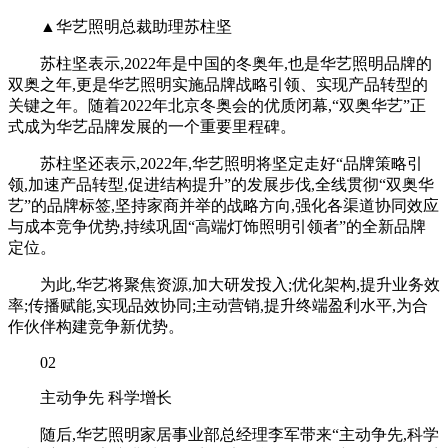
▲华艺照明总裁助理苏柱坚
苏柱坚表示,2022年是中国的冬奥年,也是华艺照明品牌的
双奥之年,更是华艺照明实施品牌战略引领、实现产品转型的
关键之年。随着2022年北京冬奥会的优质闭幕,“双奥华艺”正
式成为华艺品牌发展的一个重要里程碑。
苏柱坚还表示,2022年,华艺照明将坚定走好“品牌策略引
领,加速产品转型,促进结构提升”的发展步伐,全线贯彻“双奥华
艺”的品牌标签,坚持家商并举的战略方向,强化各渠道协同效应
与成本竞争优势,持续巩固“高端灯饰照明引领者”的全新品牌
定位。
为此,华艺将聚焦资源,加大研发投入;优化架构,提升业务效
率;传播赋能,实现品效协同;主动营销,提升终端盈利水平,为合
作伙伴构建竞争新优势。
02
主动争先 科学增长
随后,华艺照明家居事业部总经理李军带来“主动争先,科学