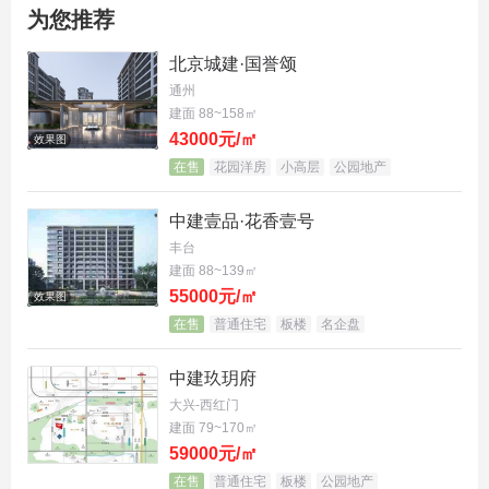
为您推荐
新房价格为何失去支撑？市场正在被四把“利刃”合围
北京城建·国誉颂
切割。
通州
建面 88~158㎡
第一把刀：库存高压。
43000元/㎡
效果图
在售
花园洋房
小高层
公园地产
以丰台为例，南四环多个板块库存高企，部分项目开
盘半年去化不足三分之一。但土地供应并未减速，20
中建壹品·花香壹号
25年丰台已成交及待拍地块规划建面近19万平方米。
丰台
建面 88~139㎡
这好比一个近乎满溢的水池仍在注水，价格必然从各
55000元/㎡
效果图
个缝隙溢出。
在售
普通住宅
板楼
名企盘
第二把刀：二手房价格失守。
中建玖玥府
大兴-西红门
分钟寺“豪宅”从12万+跌至成交价不足8万；
建面 79~170㎡
59000元/㎡
丰台河西有次新房成交价仅2.4万元/平；
在售
普通住宅
板楼
公园地产