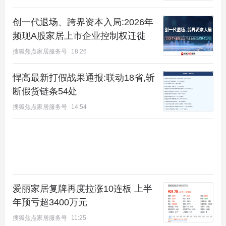
一代产品在实用性和品质上，对早期项目形成“降维
打击”。一定影响房价，谁也不想被“后浪”拍死。
创一代退场、跨界资本入局:2026年
频现A股家居上市企业控制权迁徙
金融与预期转向。 “房住不炒”深入人心，投资属性弱
搜狐焦点家居服务号
18:26
化。前期高利率锁定了部分购买力，
开发商资金链压
力则迫使其“以价换量”加速回款。
悍高最新打假战果通报:联动18省,斩
断假货链条54处
这些因素交织，共同作用，使得价格下行不再是周期
搜狐焦点家居服务号
14:54
性调整，
而是结构性、趋势性的变化。
04 政策“抓手”
面对困局，高层方法论已明确：
“控增量、去库存、优供给”
。
爱丽家居复牌再度拉涨10连板 上半
年预亏超3400万元
其中最具操作性的破局钥匙，是这句新表述：
搜狐焦点家居服务号
11:25
“鼓励收购存量商品房重点用于保障性住房。”