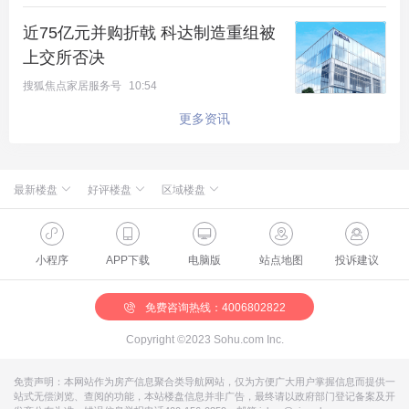
近75亿元并购折戟 科达制造重组被
这并非空话。
上交所否决
广州已开启“全域收房”模式，不限区域、不限时间大
搜狐焦点家居服务号
10:54
规模收储存量房转为
保障性租赁住房
。这为“以旧换
更多资讯
新”提供了关键出口，能机械化、高效率地定向去化
库存。这也将成为一线推广的有力抓手。
最新楼盘
好评楼盘
区域楼盘
北京楼面价的“倒挂”，标志着一个时代的落幕和另一
绿城·朗月和风
北京楼盘
桃源新都孔雀城
新航城世界映
海淀楼盘
华银天鹅湖
怀柔国贤府
石景山楼盘
温泉新都孔雀城
个时代的开启。
缦合北京
昌平楼盘
中海北京世家
懋源·騴橒臺
丰台楼盘
燕都古城·和园
北京城建·文华知筑
大兴楼盘
空港新都孔雀城 国门壹号
小程序
APP下载
电脑版
站点地图
投诉建议
北京城建·和知筑|铂瑞
房山楼盘
中冶兴隆新城·红石郡
北京建工·嘉棠雅序
朝阳楼盘
路劲阳光城
国樾天颂
通州楼盘
富力和园
它宣告了依靠土地自然增值、规划概念炒作就能盈利
兴创·万象茗筑
顺义楼盘
路劲阳光城商业
门头沟楼盘
八达岭孔雀城·盛景新都
怀柔楼盘
京第银座
模式的终结。
免费咨询热线：4006802822
Copyright ©2023 Sohu.com Inc.
对于购房者而言，“买的越早亏得越多”可能成为部分
前期高位入手项目的残酷现实。但这并非市场的全部
免责声明：本网站作为房产信息聚合类导航网站，仅为方便广大用户掌握信息而提供一
站式无偿浏览、查阅的功能，本站楼盘信息并非广告，最终请以政府部门登记备案及开
真相。