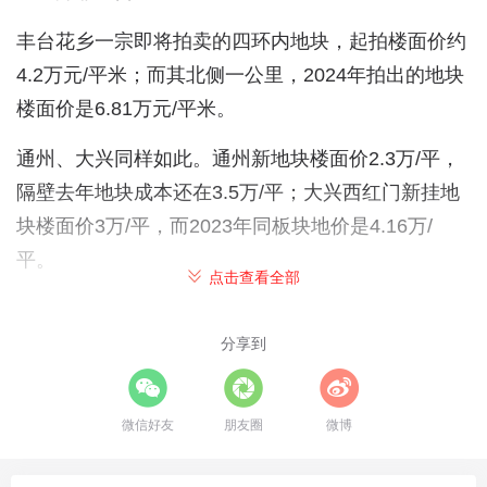
丰台花乡一宗即将拍卖的四环内地块，起拍楼面价约
4.2万元/平米；而其北侧一公里，2024年拍出的地块
楼面价是6.81万元/平米。
通州、大兴同样如此。通州新地块楼面价2.3万/平，
隔壁去年地块成本还在3.5万/平；大兴西红门新挂地
块楼面价3万/平，而2023年同板块地价是4.16万/
平。
点击查看全部
楼面价，这个构成房价的基石，正在发生系统性下
移。
分享到
这意味着，
未来入市的新房，其成本红线已被大幅拉
低
。
微信好友
朋友圈
微博
02 四重挤压