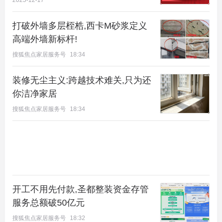
2025-12-17
即便核心区也难逃规律。2025年供地明显向海淀等核
心区倾斜，意图以“好货”稳住价值。但短期内过量供
打破外墙多层桎梏,西卡M砂浆定义
高端外墙新标杆!
应，稀释了稀缺性。海淀部分板块去化已显压力，说
明购买力的池子是有限的。
搜狐焦点家居服务号
18:34
03 系统性变化
装修无尘主义:跨越技术难关,只为还
你洁净家居
楼面价“倒挂”只是表象，背后是北京房地产底层逻辑
搜狐焦点家居服务号
18:34
的深刻变迁。
供需关系逆转。新房与二手房形成“供给堰塞湖”，而
需求侧因经济预期、收入稳定性问题而观望浓厚。
市
场从卖方市场彻底转向买方市场。
开工不用先付款,圣都整装资金存管
产品维度重塑。2025年起新项目因政策允许，得房率
服务总额破50亿元
普遍突破90%，配置如会所、高端车库成为标配。
新
搜狐焦点家居服务号
18:32