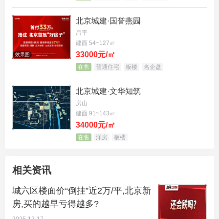
熙悦晴翠近期成交一套均价4.5万元/平，几乎砸穿当
北京城建·国誉燕园
年4.47万元/平的楼面价。
昌平
建面 54~127㎡
二手房是市场的真实定价。
33000元/㎡
效果图
在售
普通住宅
板楼
名企盘
当隔壁次新房比你的期房更便宜、且能即买即住时，
北京城建·文华知筑
新房的“未来溢价”便迅速蒸发。
房山
第三把刀：“规划信仰”崩塌。
建面 91~143㎡
34000元/㎡
购房者不再为图纸上的地铁、名校分校买单。规划落
在售
洋房
板楼
地周期拉长、效果不及预期，让依靠“概念”支撑的高
房价难以为继。市场只认看得见、摸得着的现实配
相关资讯
套。
城六区楼面价“倒挂”近2万/平,北京新
房,买的越早亏得越多?
第四把刀：购买力见顶与供应集中。