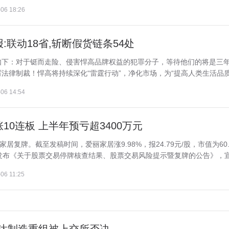
06 18:26
联动18省,斩断假货链条54处
如下：对于铤而走险、侵害悍高品牌权益的犯罪分子，等待他们的将是三
律制裁！悍高将持续深化“雷霆行动”，净化市场，为“提高人类生活品质”.
06 14:54
0连板 上半年预亏超3400万元
居复牌。截至发稿时间，爱丽家居涨9.98%，报24.79元/股，市值为60.
发布《关于股票交易停牌核查结果、股票交易风险提示暨复牌的公告》，宣.
06 11:25