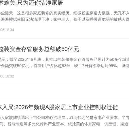
术难关,只为还你洁净家居
扬尘漫天，这是很多家庭装修的真实经历。细微粉尘穿透力极强，无孔不
遍遍擦拭依旧无法清理干净；家中老人、孩子以及呼吸道脆弱的敏感人群，
06 18:34
整装资金存管服务总额破50亿元
示：截至2026年6月底，其推出的装修资金存管服务已累计为50多个城
额突破50亿元，存管用户占比超93%，竣工7日解冻率达到99%。 圣都整
06 18:32
入局:2026年频现A股家居上市企业控制权迁徙
始人家族陆续退出上市公司核心治理层，取而代之的是家电产业资本、半
电商、智能制造等多元化跨界产业资本。依托美的体系家电、供应链、渠道协.