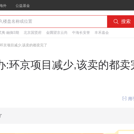
海外
公益基金

搜索
夷·融御3期
北京国贤府
金隅望京云尚
中海长安誉
丰禾嘉会
环京项目减少,该卖的都卖完了
:环京项目减少,该卖的都卖

用
了