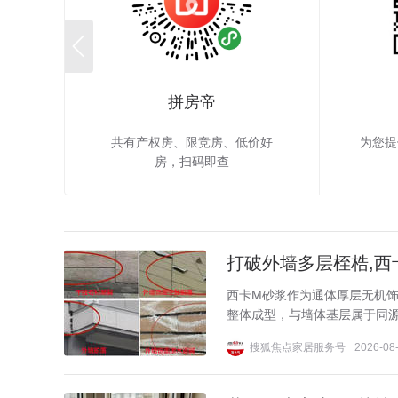

拼房帝
共有产权房、限竞房、低价好
为您提
房，扫码即查
打破外墙多层桎梏,西
西卡M砂浆作为通体厚层无机饰
整体成型，与墙体基层属于同源
搜狐焦点家居服务号
2026-08-