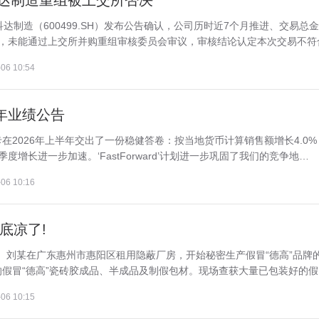
科达制造重组被上交所否决
达制造（600499.SH）发布公告确认，公司历时近7个月推进、交易总
项，未能通过上交所并购重组审核委员会审议，审核结论认定本次交易不符合.
06 10:54
半年业绩公告
在2026年上半年交出了一份稳健答卷：按当地货币计算销售额增长4.0%
季度增长进一步加速。‘FastForward’计划进一步巩固了我们的竞争地…
06 10:16
底凉了!
张某、刘某在广东惠州市惠阳区租用隐蔽厂房，开始秘密生产假冒“德高”品牌
假冒“德高”瓷砖胶成品、半成品及制假包材。现场查获大量已包装好的假冒.
06 10:15