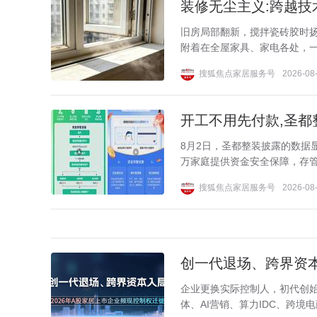
装修无尘主义:跨越技
旧房局部翻新，搅拌瓷砖胶时
附着在全屋家具、家电各处，一
搜狐焦点家居服务号
2026-08-
开工不用先付款,圣都
8月2日，圣都整装披露的数据显
万家庭提供资金安全保障，存管金
搜狐焦点家居服务号
2026-08-
创一代退场、跨界资本
企业更换实际控制人，初代创
体、AI营销、算力IDC、跨境