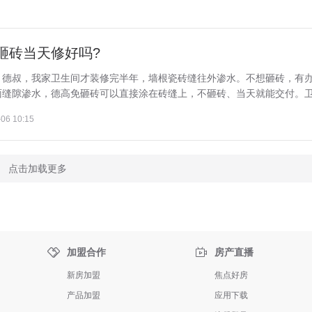
砸砖当天修好吗?
：德叔，我家卫生间才装修完半年，墙根瓷砖缝往外渗水。不想砸砖，有
缝隙渗水，德高免砸砖可以直接涂在砖缝上，不砸砖、当天就能交付。卫生
06 10:15
点击加载更多


加盟合作
房产直播
新房加盟
焦点好房
产品加盟
应用下载