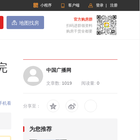


小程序

客户端
登录
|
注册
官方购房群

地图找房
扫码进群领资料
购房干货全都要
完
中国广播网
文章数:
1019
阅读量:
0
手机看


分享至：
为您推荐