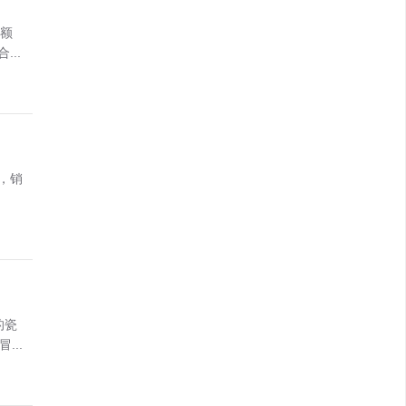
金额
..
，销
的瓷
..