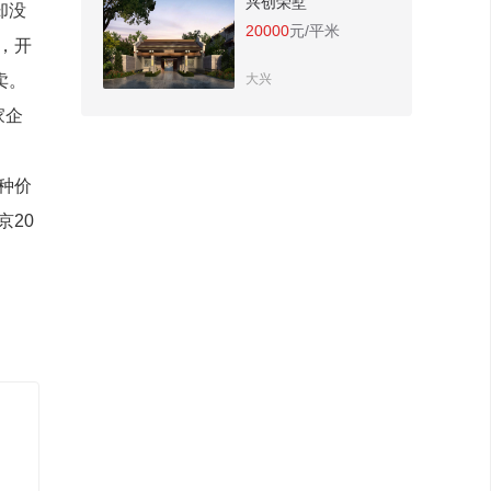
兴创荣墅
却没
20000
元/平米
，开
卖。
大兴
家企
种价
20