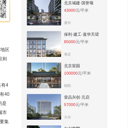
北京城建·国誉颂
43000
元/平米
通州
保利·建工·嘉华天珺
85000
元/平米
京地区
海淀
目则
北京宸园
100000
元/平米
有4
朝阳
有40
壹品兴创·元启
的是
57000
元/平米
城市
大兴
要集