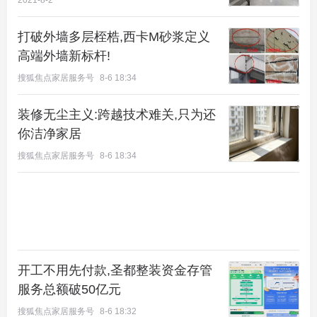
2021-8-2
旭辉城89平米下跃户型图
打破外墙多层桎梏,西卡M砂浆定义
高端外墙新标杆!
透明晶幕 自上而下的灿然
搜狐焦点家居服务号
8-6 18:34
俗话说，没有窗户的只能叫地下室，通风采光好的才
叫下跃。
装修无尘主义:跨越技术难关,只为还
你洁净家居
搜狐焦点家居服务号
8-6 18:34
开工不用先付款,圣都整装资金存管
服务总额破50亿元
搜狐焦点家居服务号
8-6 18:32