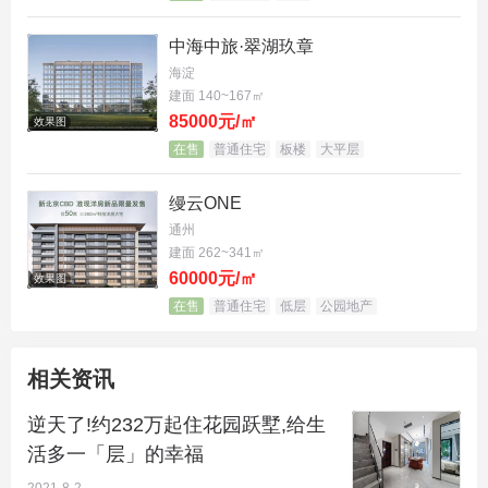
旭辉城花园跃墅负一层约3.45m舒朗立体空间，让可
用的居家空间翻倍增长。同时，百变功能格局、多样
中海中旅·翠湖玖章
海淀
空间结构，也让私属健身房、家庭影院、儿童天地等
建面 140~167㎡
拓展功能都可轻松实现。
85000元/㎡
效果图
在售
普通住宅
板楼
大平层
缦云ONE
通州
建面 262~341㎡
60000元/㎡
效果图
在售
普通住宅
低层
公园地产
相关资讯
逆天了!约232万起住花园跃墅,给生
活多一「层」的幸福