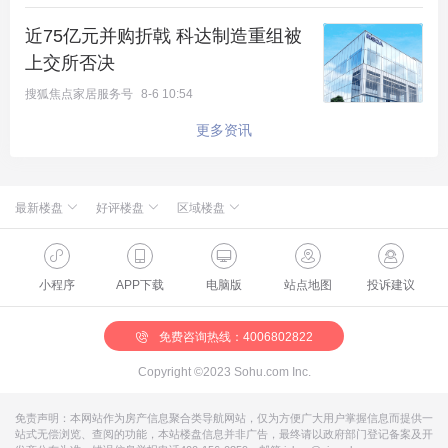
近75亿元并购折戟 科达制造重组被
上交所否决
旭辉城89平米下跃户型图
搜狐焦点家居服务号
8-6 10:54
更多资讯
井然有序 上下自成境界
给父母一间安然，给孩子一间成长，给爱人一间浪
漫，给自己一间梦想，房间多了，烦恼就少了。
最新楼盘
好评楼盘
区域楼盘
绿城·朗月和风
北京楼盘
桃源新都孔雀城
新航城世界映
海淀楼盘
华银天鹅湖
怀柔国贤府
石景山楼盘
温泉新都孔雀城
缦合北京
昌平楼盘
中海北京世家
懋源·騴橒臺
丰台楼盘
燕都古城·和园
北京城建·文华知筑
大兴楼盘
空港新都孔雀城 国门壹号
小程序
APP下载
电脑版
站点地图
投诉建议
北京城建·和知筑|铂瑞
房山楼盘
中冶兴隆新城·红石郡
北京建工·嘉棠雅序
朝阳楼盘
路劲阳光城
国樾天颂
通州楼盘
富力和园
兴创·万象茗筑
顺义楼盘
路劲阳光城商业
门头沟楼盘
八达岭孔雀城·盛景新都
怀柔楼盘
京第银座
免费咨询热线：4006802822
Copyright ©2023 Sohu.com Inc.
免责声明：本网站作为房产信息聚合类导航网站，仅为方便广大用户掌握信息而提供一
站式无偿浏览、查阅的功能，本站楼盘信息并非广告，最终请以政府部门登记备案及开