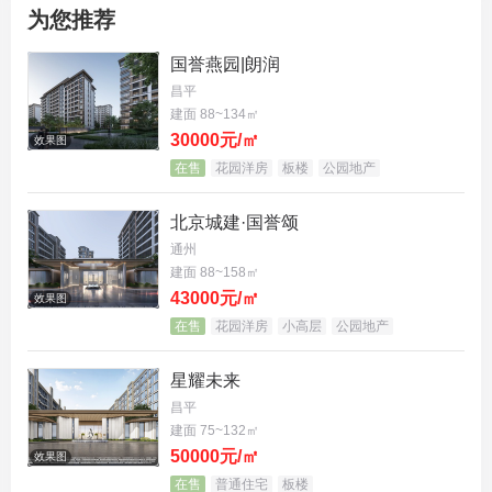
为您推荐
立体空间 尺度超乎所“享”
国誉燕园|朗润
昌平
从二维空间跃升至三维立体居住空间，为居住格局带
建面 88~134㎡
来革命性改变。
30000元/㎡
效果图
在售
花园洋房
板楼
公园地产
北京城建·国誉颂
通州
建面 88~158㎡
43000元/㎡
效果图
在售
花园洋房
小高层
公园地产
星耀未来
昌平
建面 75~132㎡
旭辉城89平米下跃样板间实景图
50000元/㎡
效果图
在售
普通住宅
板楼