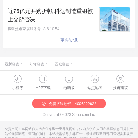
规自委深夜发文，想必有时间紧任务重的原因，但是
近75亿元并购折戟 科达制造重组被
不是也有想要降低此次土地集中供应的的影响呢？最
上交所否决
后，看完血拼哥总结的表格，你看上哪宗地了呢？希
搜狐焦点家居服务号
8-6 10:54
望供应顺利，帝都市场再来几块性价比好地！
更多资讯
最新楼盘
好评楼盘
区域楼盘
绿城·朗月和风
北京楼盘
桃源新都孔雀城
新航城世界映
海淀楼盘
华银天鹅湖
怀柔国贤府
石景山楼盘
温泉新都孔雀城
缦合北京
昌平楼盘
中海北京世家
懋源·騴橒臺
丰台楼盘
燕都古城·和园
北京城建·文华知筑
大兴楼盘
空港新都孔雀城 国门壹号
小程序
APP下载
电脑版
站点地图
投诉建议
北京城建·和知筑|铂瑞
房山楼盘
中冶兴隆新城·红石郡
北京建工·嘉棠雅序
朝阳楼盘
路劲阳光城
国樾天颂
通州楼盘
富力和园
兴创·万象茗筑
顺义楼盘
路劲阳光城商业
门头沟楼盘
八达岭孔雀城·盛景新都
怀柔楼盘
京第银座
免费咨询热线：4006802822
Copyright ©2023 Sohu.com Inc.
免责声明：本网站作为房产信息聚合类导航网站，仅为方便广大用户掌握信息而提供一
站式无偿浏览、查阅的功能，本站楼盘信息并非广告，最终请以政府部门登记备案及开