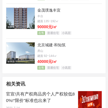
金茂璞逸丰宜
丰台
建面 135~192㎡
90000元/㎡
效果图
上图不含少有一宗共有产权房地块
在售
普通住宅
小高层
此外，《房屋售价承诺书》中也能看到政府的关注点
北京城建·和知筑
越来越接地气了（ZF：我知道你上有政策下有对策，
房山
没事，堵上！）：
建面 92~144㎡
40000元/㎡
效果图
1、限价有范围，虽然没有给出确切的价格，不过明
在售
普通住宅
小高层
令禁止开发商取捆绑销售或在售房合同中安排不合理
条款等各种手段，变相加价。
相关资讯
官宣!共有产权商品房个人产权较低8
0%!“限价”标准也出来了