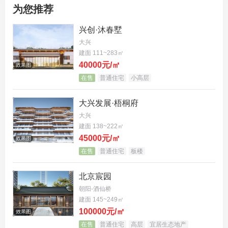
为您推荐
兴创·沐春墅
大兴
建面 111~283㎡
40000元/㎡
效果图
在售
普通住宅
小高层
大兴发展·梧桐府
大兴
建面 138~222㎡
45000元/㎡
效果图
在售
普通住宅
板楼
北京宸园
朝阳-酒仙桥
建面 145~249㎡
100000元/㎡
效果图
在售
普通住宅
高层
宜居生态地产