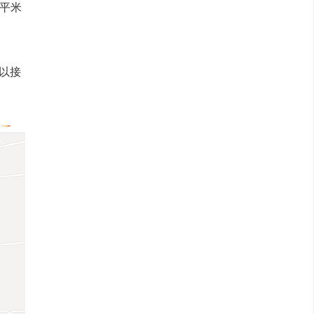
4平米
以接