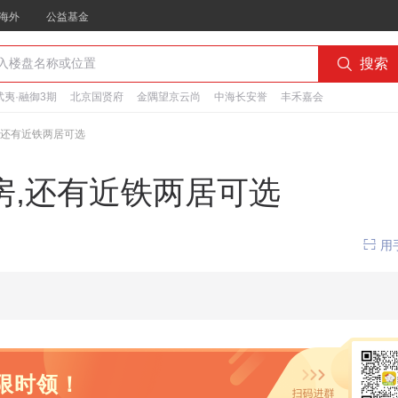
海外
公益基金

搜索
夷·融御3期
北京国贤府
金隅望京云尚
中海长安誉
丰禾嘉会
房,还有近铁两居可选
现房,还有近铁两居可选

用
限时领！