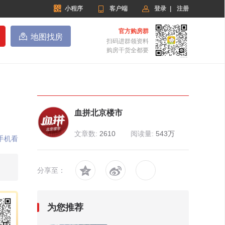


小程序

客户端
登录
|
注册
官方购房群

地图找房
扫码进群领资料
购房干货全都要
血拼北京楼市
文章数:
2610
阅读量:
543万
手机看


分享至：
为您推荐