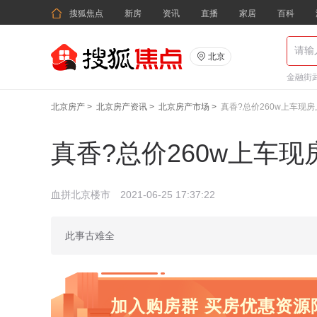

搜狐焦点
新房
资讯
直播
家居
百科

北京
金融街武
北京房产
>
北京房产资讯
>
北京房产市场
>
真香?总价260w上车现
真香?总价260w上车
血拼北京楼市
2021-06-25 17:37:22
此事古难全
加入购房群 买房优惠资源