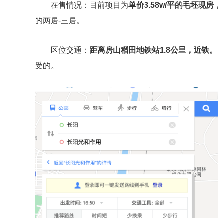
在售情况：目前项目为
单价3.58w/平的毛坯现
的两居-三居。
区位交通：
距离房山稻田地铁站1.8公里，近铁。
受的。