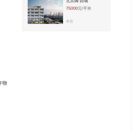
北京隅·西颂
75000
元/平米
丰台
年物