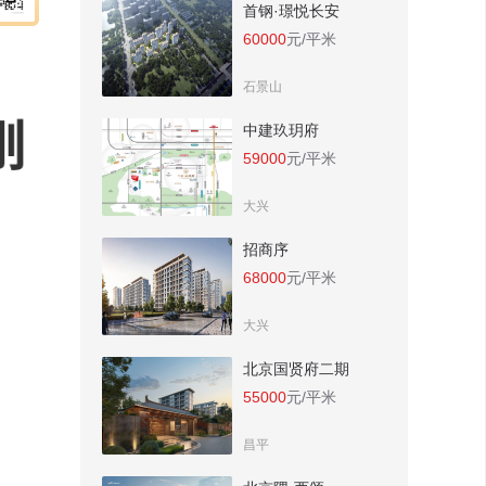
首钢·璟悦长安
60000
元/平米
石景山
中建玖玥府
59000
元/平米
大兴
招商序
68000
元/平米
大兴
北京国贤府二期
55000
元/平米
昌平