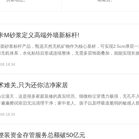
卡M砂浆定义高端外墙新标杆!
面砂浆标杆产品，甄选天然无机矿物作为核心基材，可实现2.5cm厚层一
无机体系，水化粘结后形成连续整体，无需多层饰面叠加，就能实现长效耐
06 18:34
术难关,只为还你洁净家居
扬尘漫天，这是很多家庭装修的真实经历。细微粉尘穿透力极强，无孔不
遍遍擦拭依旧无法清理干净；家中老人、孩子以及呼吸道脆弱的敏感人群，
06 18:34
整装资金存管服务总额破50亿元