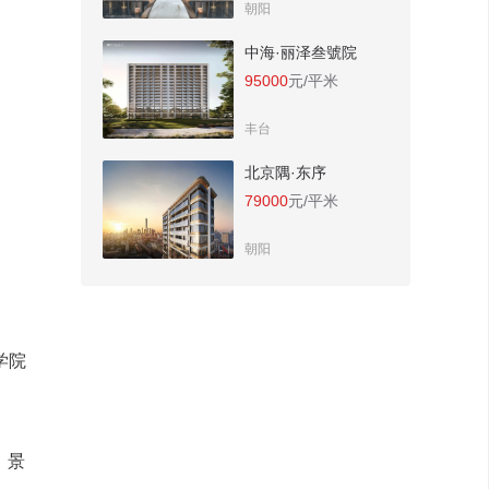
朝阳
中海·丽泽叁號院
95000
元/平米
丰台
北京隅·东序
79000
元/平米
朝阳
学院
，景