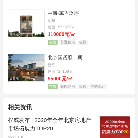
中海·萬吉玖序
朝阳
建面 165~372㎡
110000元/㎡
效果图
在售
普通住宅
板楼
北京国贤府二期
昌平
建面 72~168㎡
55000元/㎡
效果图
在售
花园洋房
板楼
中式地产
相关资讯
权威发布 | 2020年全年北京房地产
市场拓展力TOP20