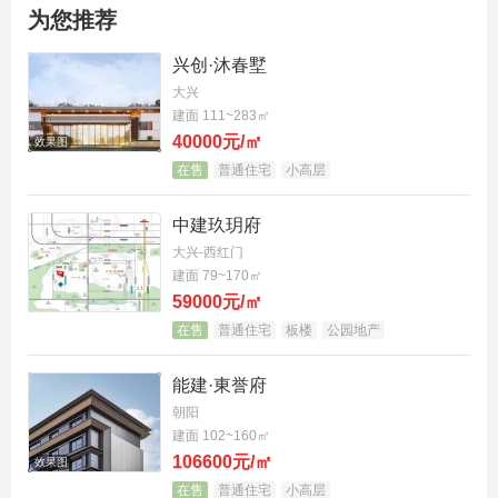
为您推荐
兴创·沐春墅
大兴
建面 111~283㎡
40000元/㎡
效果图
在售
普通住宅
小高层
中建玖玥府
大兴-西红门
建面 79~170㎡
59000元/㎡
在售
普通住宅
板楼
公园地产
能建·東誉府
朝阳
建面 102~160㎡
106600元/㎡
效果图
在售
普通住宅
小高层