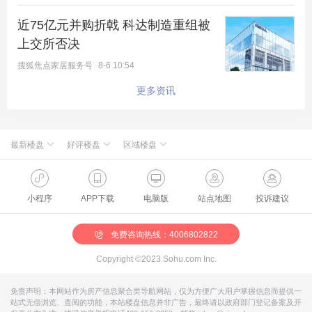
近75亿元并购折戟 科达制造重组被
上交所否决
声明：研究成果归焦点研究院所有，任何机构或个人
搜狐焦点家居服务号
8-6 10:54
未经授权，不得转载、引用和解读。
更多资讯
榜单解读
2020年全年北京土地市场综述
最新楼盘
好评楼盘
区域楼盘
土地交易“量跌价升”
绿城·朗月和风
北京楼盘
桃源新都孔雀城
新航城世界映
海淀楼盘
华银天鹅湖
怀柔国贤府
石景山楼盘
温泉新都孔雀城
缦合北京
昌平楼盘
中海北京世家
懋源·騴橒臺
丰台楼盘
燕都古城·和园
北京城建·文华知筑
大兴楼盘
空港新都孔雀城 国门壹号
小程序
APP下载
电脑版
站点地图
投诉建议
根据焦点研究院统计，2020年全年，北京市通过公开
北京城建·和知筑|铂瑞
房山楼盘
中冶兴隆新城·红石郡
北京建工·嘉棠雅序
朝阳楼盘
路劲阳光城
国樾天颂
通州楼盘
富力和园
兴创·万象茗筑
顺义楼盘
路劲阳光城商业
门头沟楼盘
八达岭孔雀城·盛景新都
怀柔楼盘
京第银座
市场交易的房地产开发用地58宗。其中住宅用地48
免费咨询热线：4006802822
宗，占地面积292.11万平方米，较2019年同期下降1
Copyright ©2023 Sohu.com Inc.
0%；建筑面积559.43万平方米，较2019年同期下降
13%；成交金额1737.55亿元，较2019年同期上升1
免责声明：本网站作为房产信息聚合类导航网站，仅为方便广大用户掌握信息而提供一
站式无偿浏览、查阅的功能，本站楼盘信息并非广告，最终请以政府部门登记备案及开