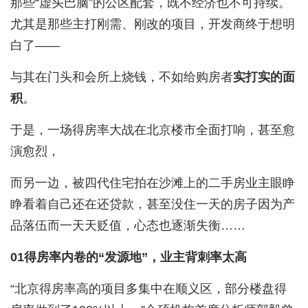
那些“虚头巴脑”的公区配套，既不经济也不可持续。
尤其是那些主打刚需、刚改的项目，开发商终于想明
白了——
与其在门头和会所上烧钱，不如给购房者
实打实的面
积
。
于是，一场得房率大战在北京楼市全面打响，甚至愈
演愈烈，
而另一边，被四代住宅拍在沙滩上的二手房业主眼睁
睁看着自己还在还贷款，甚至没住一天的房子因为产
品落伍而一天天贬值，心态也逐渐失衡……
01
得房率内卷的“发源地”，业主背刺率太高
“北京得房率高的项目多集中在顺义区，部分楼盘得