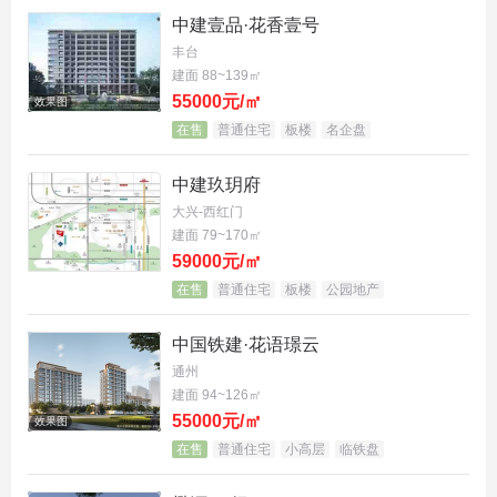
等形式的赠送半赠送实现了室内使用率的跨越，这在
中建壹品·花香壹号
如今的市场基本已经属于「心照不宣」的操作。
丰台
建面 88~139㎡
55000元/㎡
但是近期，网上开始传中国铁工投资建设集团在顺义
效果图
在售
普通住宅
板楼
名企盘
的新房青云国樾为了得房率封防火挑檐，并列举了项
目违规几大罪状。
中建玖玥府
大兴-西红门
建面 79~170㎡
59000元/㎡
在售
普通住宅
板楼
公园地产
中国铁建·花语璟云
通州
建面 94~126㎡
55000元/㎡
效果图
在售
普通住宅
小高层
临铁盘