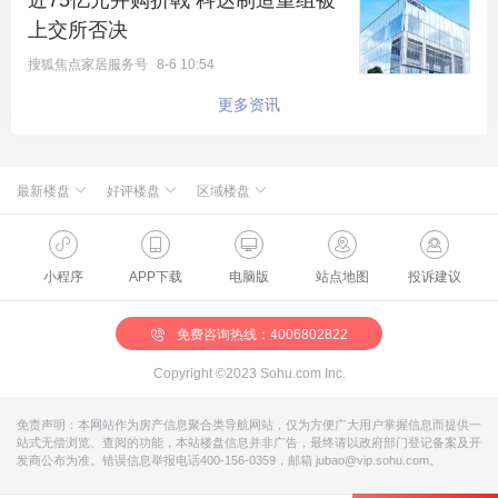
近75亿元并购折戟 科达制造重组被
一般情况，当下房企的做法都是先按报规施工，最后
上交所否决
验收完毕才敢改，哪有一上来就拿大喇叭喊我要“违
搜狐焦点家居服务号
8-6 10:54
建”的，也是太着急了……
更多资讯
最新楼盘
好评楼盘
区域楼盘
绿城·朗月和风
北京楼盘
桃源新都孔雀城
新航城世界映
海淀楼盘
华银天鹅湖
怀柔国贤府
石景山楼盘
温泉新都孔雀城
缦合北京
昌平楼盘
中海北京世家
懋源·騴橒臺
丰台楼盘
燕都古城·和园
北京城建·文华知筑
大兴楼盘
空港新都孔雀城 国门壹号
小程序
APP下载
电脑版
站点地图
投诉建议
北京城建·和知筑|铂瑞
房山楼盘
中冶兴隆新城·红石郡
北京建工·嘉棠雅序
朝阳楼盘
路劲阳光城
国樾天颂
通州楼盘
富力和园
兴创·万象茗筑
顺义楼盘
路劲阳光城商业
门头沟楼盘
八达岭孔雀城·盛景新都
怀柔楼盘
京第银座
不过也不是青云国樾一家犯这个糊涂，今年3月火爆
免费咨询热线：4006802822
的通州云景揽阅也因为「提速」建设被举报过。
Copyright ©2023 Sohu.com Inc.
免责声明：本网站作为房产信息聚合类导航网站，仅为方便广大用户掌握信息而提供一
站式无偿浏览、查阅的功能，本站楼盘信息并非广告，最终请以政府部门登记备案及开
发商公布为准。错误信息举报电话400-156-0359，邮箱 jubao@vip.sohu.com。