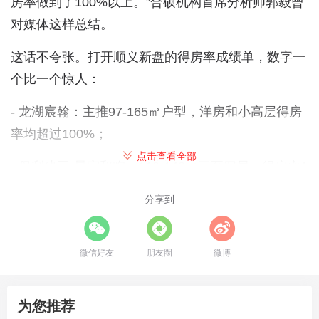
房率做到了100%以上。”合硕机构首席分析师郭毅曾
对媒体这样总结。
这话不夸张。打开顺义新盘的得房率成绩单，数字一
个比一个惊人：
- 龙湖宸翰：主推97-165㎡户型，洋房和小高层得房
率均超过100%；
点击查看全部
- 保利建工·星宸和煦：110-143㎡三至四居，得房率1
04%-110%，“碾压级别的存在”；
分享到
-
保利颐璟和煦
：正式开盘前就被称为北京“卷王”，
得房率最高110%；
微信好友
朋友圈
微博
-
星悦时光
：110%得房率，售价约3.3万元/㎡
为您推荐
这些项目基本都是通过阳台、设备平台、防火挑檐等