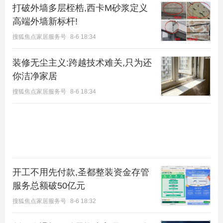
打破外墙多层桎梏,西卡M砂浆定义
高端外墙新标杆!
目前该项目最让人诟病的是有两版户型图，一版报规
搜狐焦点家居服务号
8-6 18:34
用，一版给客户。
装修无尘主义:跨越技术难关,只为还
以139平左右四居为例，左边是报规时候的户型图，
你洁净家居
右侧是全屋收纳系统说明，通过对比可以推测，项目
搜狐焦点家居服务号
8-6 18:34
所有赠送都
内置
了。
开工不用先付款,圣都整装资金存管
服务总额破50亿元
搜狐焦点家居服务号
8-6 18:32