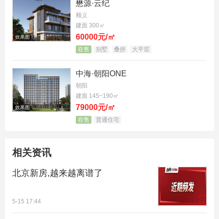
懋源·云纪
顺义
建面 300㎡
60000元/㎡
效果图
在售
别墅
叠拼
大平层
青云国樾是中国铁工投资建设集团在北京首个开发的
项目，2026年2月3日底价成交，住宅楼面价约3万元/
中海·朝阳ONE
㎡，规划14栋9-13层洋房和小高层，共778户。
朝阳
建面 145~190㎡
79000元/㎡
面积段79-139㎡，刚需到改善全覆盖。
效果图
在售
普通住宅
相关资讯
北京新房,越来越离谱了
5-15 17:44