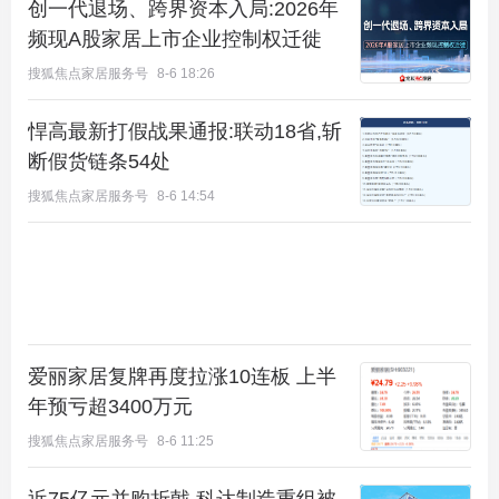
创一代退场、跨界资本入局:2026年
频现A股家居上市企业控制权迁徙
南北双防火挑檐，南向横跨客厅与次卧，进深1.5
搜狐焦点家居服务号
8-6 18:26
米、长9米，面积13.5㎡；北向进深1.3米、长3.2
悍高最新打假战果通报:联动18省,斩
米，面积4.16㎡——仅防火挑檐一项，就送了17.66
断假货链条54处
㎡。加上设备平台7.42㎡、内嵌阳台3.42㎡，总计赠
搜狐焦点家居服务号
8-6 14:54
送约
28.5㎡
。
常规10层洋房产权得房率大约79%-82%。加了这些
赠送面积之后，
实际得房率直接逼近甚至超过12
0%。
爱丽家居复牌再度拉涨10连板 上半
其他户型也都类似逻辑：
79㎡做出三居两卫，108
年预亏超3400万元
㎡、120㎡也全押注在“赠送面积”上。
搜狐焦点家居服务号
8-6 11:25
好家伙，不知道该说开发商实在还是憨了。