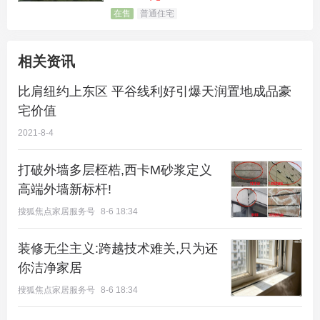
在售
普通住宅
相关资讯
比肩纽约上东区 平谷线利好引爆天润置地成品豪
宅价值
2021-8-4
打破外墙多层桎梏,西卡M砂浆定义
高端外墙新标杆!
搜狐焦点家居服务号
8-6 18:34
装修无尘主义:跨越技术难关,只为还
你洁净家居
搜狐焦点家居服务号
8-6 18:34