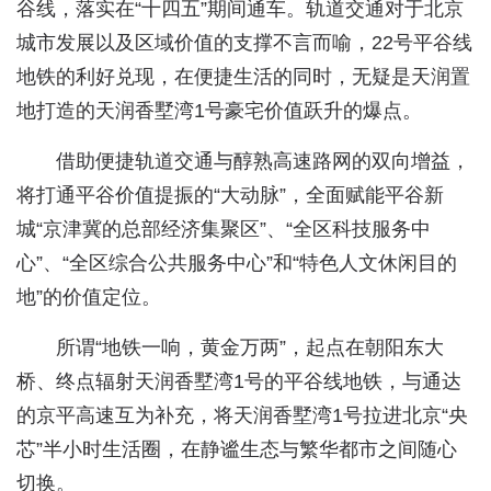
谷线，落实在“十四五”期间通车。轨道交通对于北京
城市发展以及区域价值的支撑不言而喻，22号平谷线
地铁的利好兑现，在便捷生活的同时，无疑是天润置
地打造的天润香墅湾1号豪宅价值跃升的爆点。
借助便捷轨道交通与醇熟高速路网的双向增益，
将打通平谷价值提振的“大动脉”，全面赋能平谷新
城“京津冀的总部经济集聚区”、“全区科技服务中
心”、“全区综合公共服务中心”和“特色人文休闲目的
地”的价值定位。
所谓“地铁一响，黄金万两”，起点在朝阳东大
桥、终点辐射天润香墅湾1号的平谷线地铁，与通达
的京平高速互为补充，将天润香墅湾1号拉进北京“央
芯”半小时生活圈，在静谧生态与繁华都市之间随心
切换。