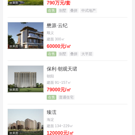
790万元/套
效果图
在售
别墅
叠拼
中式地产
懋源·云纪
顺义
建面 300㎡
60000元/㎡
效果图
在售
别墅
叠拼
大平层
保利·朝观天珺
朝阳
建面 91~157㎡
79000元/㎡
效果图
在售
普通住宅
臻澐
海淀
建面 134~229㎡
120000元/㎡
效果图