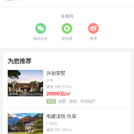
分享到
微信好友
朋友圈
微博
为您推荐
兴创荣墅
大兴
建面 188~575㎡
20000元/㎡
效果图
在售
别墅
联排
中式地产
电建泷悦·玖宸
门头沟
建面 351~401㎡