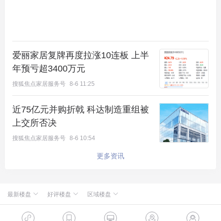
爱丽家居复牌再度拉涨10连板 上半
年预亏超3400万元
搜狐焦点家居服务号
8-6 11:25
近75亿元并购折戟 科达制造重组被
上交所否决
搜狐焦点家居服务号
8-6 10:54
更多资讯
最新楼盘
好评楼盘
区域楼盘
绿城·朗月和风
北京楼盘
桃源新都孔雀城
新航城世界映
海淀楼盘
华银天鹅湖
怀柔国贤府
石景山楼盘
温泉新都孔雀城