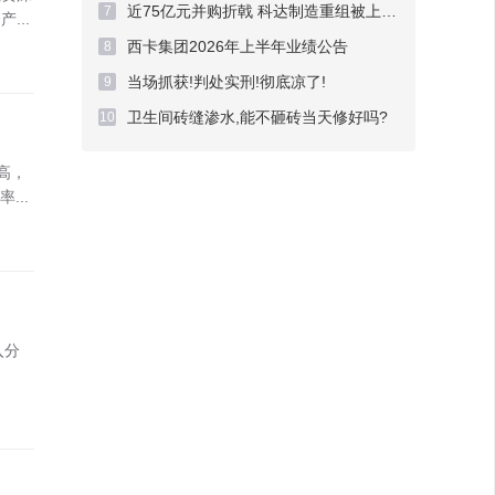
近75亿元并购折戟 科达制造重组被上交所否决
7
...
西卡集团2026年上半年业绩公告
8
当场抓获!判处实刑!彻底凉了!
9
卫生间砖缝渗水,能不砸砖当天修好吗?
10
高，
...
入分