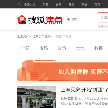

搜狐焦点
新房
资讯
直播
家居
百科

北京
金融街武
北京房产
>
北京房产资讯
>
北京房产财经
全部
市场
政策
土地
数据
加入购房群 买房
上海买房,开始“拼团”
链家数据显示，7月25日永泰
3%；6月13日，同属三林板块