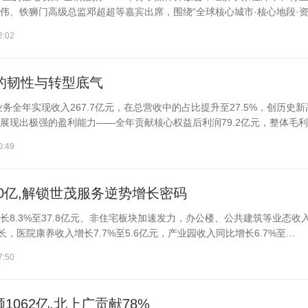
、铁狮门高级总监邓超超等嘉宾出席，围绕“全球核心城市·核心地段·资产
2:02
的韧性与转型底气
业务全年实现收入267.7亿元，在总营收中的占比提升至27.5%，创历史新
现出极强的盈利能力——全年贡献核心权益后利润79.2亿元，整体毛利率
0:49
0亿,解锁世茂服务逆势增长密码
8.3%至37.8亿元、非住宅板块加速发力，办公楼、公共建筑等业态收
快增长，医院康养收入增长7.7%至5.6亿元，产业园收入同比增长6.7%至…
7:50
1062亿,北上广贡献78%