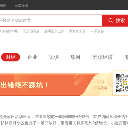
海外
公益基金

搜索
夷·融御3期
北京国贤府
金隅望京云尚
中海长安誉
丰禾嘉会
财经
企业
访谈
项目
宏观经济
不出错绝不踩坑！
了
花苑开放日活动当天，带看量较前一周同期增长约2倍，客户访问量增长约1
的杉林新月小区也办了一场开放日，带看量同样实现约2倍增长，小区房源曝.