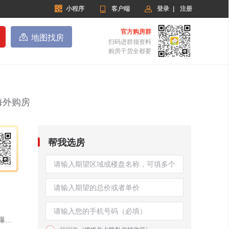


小程序

客户端
登录
|
注册
官方购房群

地图找房
扫码进群领资料
购房干货全都要
海外购房
帮我选房
..