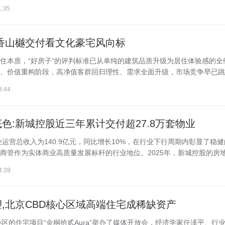
1:35
香山樾交付看文化豪宅风向标
住本质，“好房子”的评判标准已从单纯的建筑品质升级为居住体验感的全
、价值重构阶段，高净值客群回归理性、需求全面升级，市场竞争早已跳出.
8:44
色:新城控股近三年累计交付超27.8万套物业
业运营总收入为140.9亿元，同比增长10%，在行业下行周期内彰显了稳
管作为实体商业高质量发展标杆的行业地位。2025年，新城控股的房地产
4:39
,北京CBD核心区域高端住宅成稀缺资产
心区的住宅项目“金桐拾贰Aura”举办了媒体开放会，经济学家任泽平、行