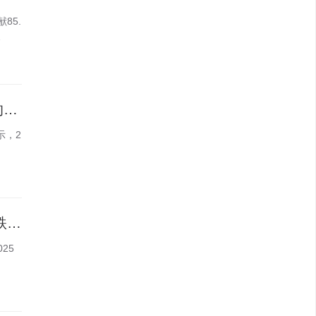
85.
…
卓越商企服务2025年营收41.2亿,高管称物管行业在经历一场穿越深水区的长跑
示，2
龙湖2025年营收973亿,高管称房地产调整5年幅度已相当大、今年有望止跌回稳
25