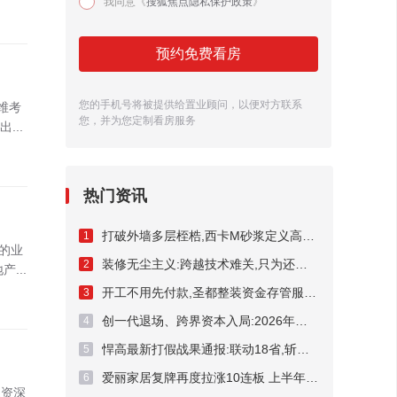
我同意《
搜狐焦点隐私保护政策
》
预约免费看房
您的手机号将被提供给置业顾问，以便对方联系
维考
您，并为您定制看房服务
..
热门资讯
打破外墙多层桎梏,西卡M砂浆定义高端外墙新标杆!
1
健的业
装修无尘主义:跨越技术难关,只为还你洁净家居
2
...
开工不用先付款,圣都整装资金存管服务总额破50亿元
3
创一代退场、跨界资本入局:2026年频现A股家居上市企业控制权迁徙
4
悍高最新打假战果通报:联动18省,斩断假货链条54处
5
爱丽家居复牌再度拉涨10连板 上半年预亏超3400万元
6
业资深