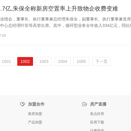
72.7亿,朱保全称新房空置率上升致物企收费变难
5年度业绩会，董事长、执行董事兼总经理朱保全，副董事长、执行董事兼首
心总经理叶菲等高管出席。其中，循环型业务全年收入334亿元，同比增.
7:05
1001
1002
1003
1004
1005
下一页


加盟合作
房产直播
新房加盟
焦点好房
产品加盟
应用下载
注册登录