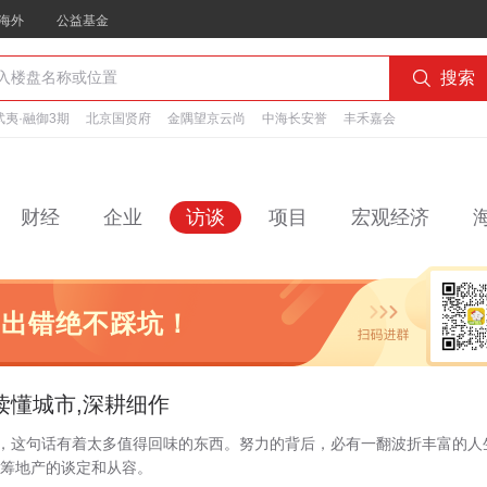
海外
公益基金

搜索
夷·融御3期
北京国贤府
金隅望京云尚
中海长安誉
丰禾嘉会
财经
企业
访谈
项目
宏观经济
不出错绝不踩坑！
读懂城市,深耕细作
说，这句话有着太多值得回味的东西。努力的背后，必有一翻波折丰富的人
筹地产的谈定和从容。