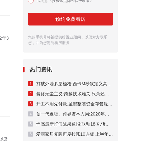
我同意《
搜狐焦点隐私保护政策
》
预约免费看房
您的手机号将被提供给置业顾问，以便对方联系
2年3
您，并为您定制看房服务
热门资讯
打破外墙多层桎梏,西卡M砂浆定义高端外墙新标杆!
1
装修无尘主义:跨越技术难关,只为还你洁净家居
2
开工不用先付款,圣都整装资金存管服务总额破50亿元
3
创一代退场、跨界资本入局:2026年频现A股家居上市企业控制权迁徙
4
悍高最新打假战果通报:联动18省,斩断假货链条54处
5
爱丽家居复牌再度拉涨10连板 上半年预亏超3400万元
6
以及