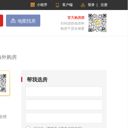


小程序

客户端
登录
|
注册
官方购房群

地图找房
扫码进群领资料
购房干货全都要
海外购房
帮我选房
生经