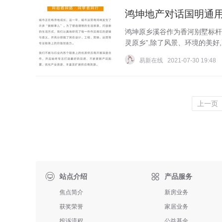
鸿坤地产对话国明通用
鸿坤原乡溪谷作为香河别墅标杆之
灵原乡”,除了风景、环境的美好,
易新在线
2021-07-30 19:48
上一页

站点介绍
产品服务
焦点简介
新房业务
获奖荣誉
家居业务
投诉流程
公益基金