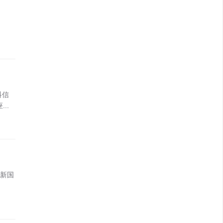
科信
..
新国