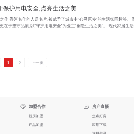
:保护用电安全,点亮生活之美
作,香河名仕的人居名片,被赋予了城市中“心灵原乡”的生活氛围标签。 
更在于坚守品质,以“守护用电安全”为业主“创造生活之美”。 现代家居生活离
1
2
下一页


加盟合作
房产直播
新房加盟
焦点好房
产品加盟
应用下载
注册登录