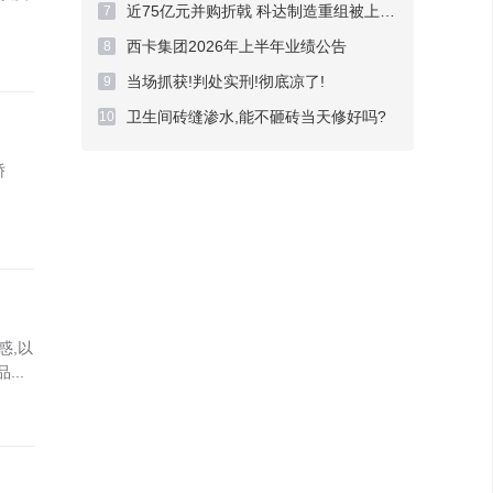
近75亿元并购折戟 科达制造重组被上交所否决
7
西卡集团2026年上半年业绩公告
8
当场抓获!判处实刑!彻底凉了!
9
卫生间砖缝渗水,能不砸砖当天修好吗?
10
骄
惑,以
..