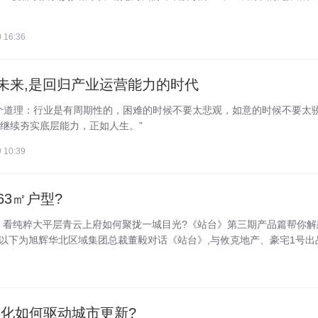
 16:36
昊:未来,是回归产业运营能力的时代
个道理：行业是有周期性的，困难的时候不要太悲观，如意的时候不要太
继续夯实底层能力，正如人生。”
 10:39
3㎡户型?
。看纯粹大平层青云上府如何聚拢一城目光?《站台》第三期产品篇帮你解
 以下为旭辉华北区域集团总裁董毅对话《站台》,与攸克地产、豪宅1号出品.
字化如何驱动城市更新?