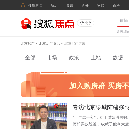

搜狐焦点
新房
资讯
直播
家居
百科

北京
金融街武
北京房产
>
北京房产资讯
>
北京房产访谈
全部
市场
政策
土地
数据
加入购房群 买房
专访北京绿城陆建强:
“十年磨一剑”，对于陆建强来
历和实践经验，成就了他今天运