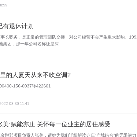
8:59
已有退休计划
事长职务，是正常的管理团队交接，对公司经营不会产生重大影响。199
地集团，那一年公司名称还是深…
这里的人夏天从来不吹空调?
0-156-0037转422661
2022-03-30 11:41
张美:赋能亦庄 关怀每一位业主的居住感受
庄金悦郡项目负责人张美，请她为我们详细解读亦庄“产城结合”的无限潜力