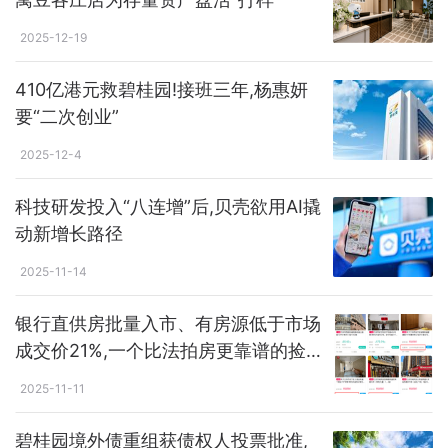
2025-12-19
410亿港元救碧桂园!接班三年,杨惠妍
要“二次创业”
2025-12-4
科技研发投入“八连增”后,贝壳欲用AI撬
动新增长路径
2025-11-14
银行直供房批量入市、有房源低于市场
成交价21%,一个比法拍房更靠谱的捡
漏机会?
2025-11-11
碧桂园境外债重组获债权人投票批准,