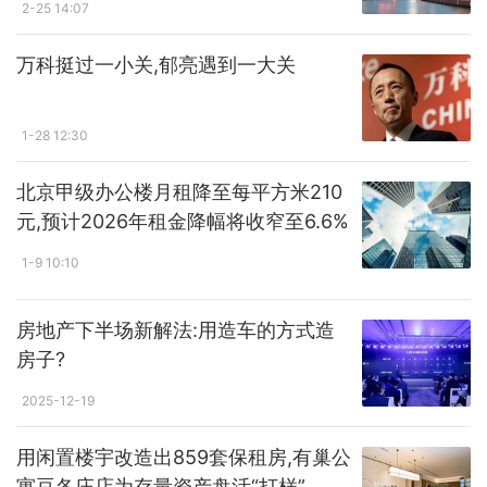
2-25 14:07
万科挺过一小关,郁亮遇到一大关
1-28 12:30
北京甲级办公楼月租降至每平方米210
元,预计2026年租金降幅将收窄至6.6%
1-9 10:10
房地产下半场新解法:用造车的方式造
房子?
2025-12-19
用闲置楼宇改造出859套保租房,有巢公
寓豆各庄店为存量资产盘活“打样”