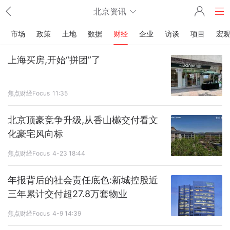
北京资讯
市场
政策
土地
数据
财经
企业
访谈
项目
宏
上海买房,开始“拼团”了
焦点财经Focus
11:35
北京顶豪竞争升级,从香山樾交付看文
化豪宅风向标
焦点财经Focus
4-23 18:44
年报背后的社会责任底色:新城控股近
三年累计交付超27.8万套物业
焦点财经Focus
4-9 14:39