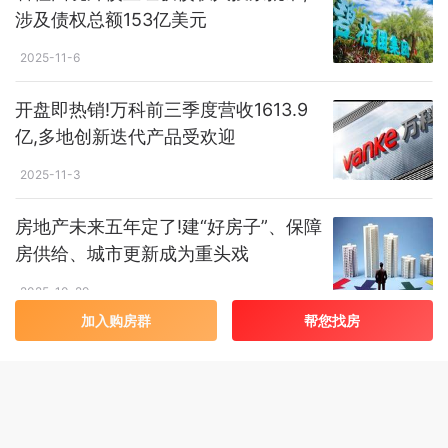
涉及债权总额153亿美元
2025-11-6
开盘即热销!万科前三季度营收1613.9
亿,多地创新迭代产品受欢迎
2025-11-3
房地产未来五年定了!建“好房子”、保障
房供给、城市更新成为重头戏
2025-10-29
加入购房群
帮您找房
58安居客研究院韦谢:买房需求下降、
租赁市场补位,二线城市租售比突破国
债收益率
2025-10-23