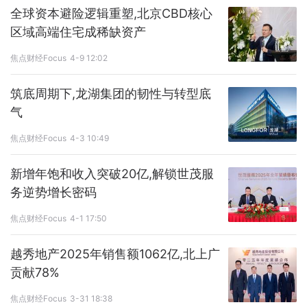
全球资本避险逻辑重塑,北京CBD核心
区域高端住宅成稀缺资产
焦点财经Focus
4-9 12:02
筑底周期下,龙湖集团的韧性与转型底
气
焦点财经Focus
4-3 10:49
新增年饱和收入突破20亿,解锁世茂服
务逆势增长密码
焦点财经Focus
4-1 17:50
越秀地产2025年销售额1062亿,北上广
贡献78%
焦点财经Focus
3-31 18:38