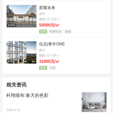
星耀未来
昌平
建面 75~132㎡
50000元/㎡
效果图
在售
普通住宅
板楼
住总|青年ONE
顺义
建面 72~105㎡
31000元/㎡
效果图
在售
洋房
相关资讯
科翔墙布:春天的色彩
2022-4-11