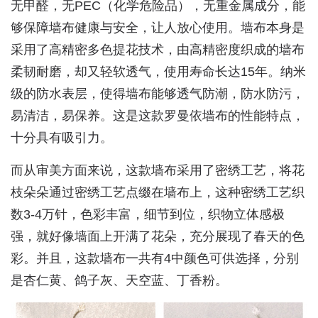
无甲醛，无PEC（化学危险品），无重金属成分，能
够保障墙布健康与安全，让人放心使用。墙布本身是
采用了高精密多色提花技术，由高精密度织成的墙布
柔韧耐磨，却又轻软透气，使用寿命长达15年。纳米
级的防水表层，使得墙布能够透气防潮，防水防污，
易清洁，易保养。这是这款罗曼依墙布的性能特点，
十分具有吸引力。
而从审美方面来说，这款墙布采用了密绣工艺，将花
枝朵朵通过密绣工艺点缀在墙布上，这种密绣工艺织
数3-4万针，色彩丰富，细节到位，织物立体感极
强，就好像墙面上开满了花朵，充分展现了春天的色
彩。并且，这款墙布一共有4中颜色可供选择，分别
是杏仁黄、鸽子灰、天空蓝、丁香粉。