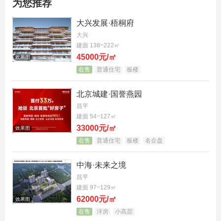
为您推荐
大兴发展·梧桐府
大兴
建面 138~222㎡
45000元/㎡
效果图
在售
普通住宅
板楼
北京城建·国誉燕园
昌平
建面 54~127㎡
33000元/㎡
效果图
在售
普通住宅
板楼
名企盘
中海·未来之境
昌平
建面 97~129㎡
62000元/㎡
效果图
在售
洋房
小高层