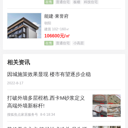
在售
普通住宅
板楼
科技住宅
能建·東誉府
朝阳
建面 102~160㎡
106600元/㎡
效果图
在售
普通住宅
小高层
相关资讯
因城施策效果显现 楼市有望逐步企稳
2022-8-17
打破外墙多层桎梏,西卡M砂浆定义
高端外墙新标杆!
搜狐焦点家居服务号
8-6 18:34