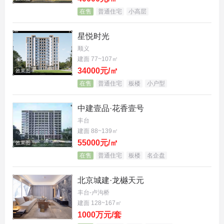
在售
普通住宅
小高层
星悦时光
顺义
建面 77~107㎡
34000元/㎡
效果图
在售
普通住宅
板楼
小户型
中建壹品·花香壹号
丰台
建面 88~139㎡
55000元/㎡
效果图
在售
普通住宅
板楼
名企盘
北京城建·龙樾天元
丰台-卢沟桥
建面 128~167㎡
1000万元/套