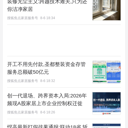
装修无尘主义:跨越技术难关,只为还
你洁净家居
搜狐焦点家居服务号
8-6 18:34
开工不用先付款,圣都整装资金存管
服务总额破50亿元
搜狐焦点家居服务号
8-6 18:32
创一代退场、跨界资本入局:2026年
频现A股家居上市企业控制权迁徙
搜狐焦点家居服务号
8-6 18:26
悍高最新打假战果通报:联动18省,斩