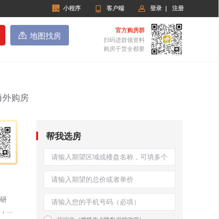


小程序

客户端
登录
|
注册
官方购房群

地图找房
扫码进群领资料
购房干货全都要
海外购房
帮我选房
研
..