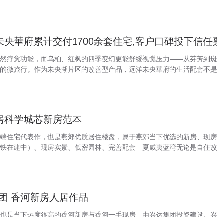
未央華府累计交付1700余套住宅,客户口碑投下信任
然疗愈功能，而乌桕、红枫的四季变幻更能舒缓视觉压力——从芬芳到斑
的微旅行。作为未央湖片区的改善型产品，远洋未央華府的生活配套不是远.
房科学城芯新房范本
端住宅代表作，也是燕郊优质居住楼盘，属于燕郊当下优选的新房、现房
铁在建中）、现房实景、低密园林、完善配套，夏威夷蓝湾无论是自住改善.
集团 香河新房人居作品
也是当下热度很高的香河新房与香河一手现房，由兴达集团投资建设。兴