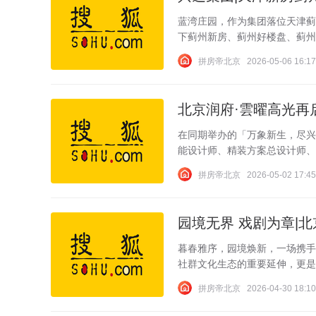
蓝湾庄园，作为集团落位天津蓟
下蓟州新房、蓟州好楼盘、蓟州
拼房帝北京
2026-05-06 16:17
北京润府·雲曜高光再
在同期举办的「万象新生，尽兴
能设计师、精装方案总设计师、
拼房帝北京
2026-05-02 17:45
园境无界 戏剧为章|
暮春雅序，园境焕新，一场携手
社群文化生态的重要延伸，更是
拼房帝北京
2026-04-30 18:10