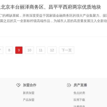
获取北京丰台丽泽商务区、昌平平西府两宗优质地块
汇”的稀缺禀赋，并将深度受益于国家级金融商务区的强大产业集聚力。据
園之后的又一全新标杆级高端作品，为城市人居的高质量发展注入全新动能.
7
8
9
10
11
12
下一页


加盟合作
房产直播
新房加盟
焦点好房
产品加盟
应用下载
注册登录