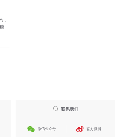
悉，
..

联系我们


微信公众号
官方微博