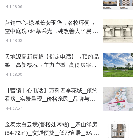
优越
4-1 18:06
营销中心-绿城长安玉华→名校环伺→
空中庭院+环幕采光→纯改善大平层 →
低密宜居
4-1 18:03
天地源高新宸越【指定电话】→预约品
鉴→高新核芯→主力户型+高得房率→
宜居板块
4-1 18:00
【营销中心电话】万科四季花城▁预约
看房▁实景呈现▁价格亲民▁品牌与物
业可靠
4-1 17:57
金泰太白云境(售楼处网站) ▁亲山洋房
(54-72㎡)▁交通便捷▁低密宜居▁5A 景