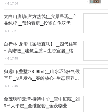
区门户
4-1 17:54
太白山唐镇(官方热线)▁实景呈现▁产
品纯粹 ▁预约看房▁投资自住双优
4-1 17:51
白桦林·龙玺【案场直联】 ▁四代住宅
+ 高赠送▁建筑品质→生态宜居▁格局
优越
4-1 17:48
归远山(叠墅:78-99㎡)▁山水环绕+气候
宜居▁3月发布▁秦岭核心+生态康养▁
预约品鉴
4-1 17:45
金茂璞印云湾-接待中心▁空中庭院▁20
9㎡大平层▁全维配套▁金茂物业