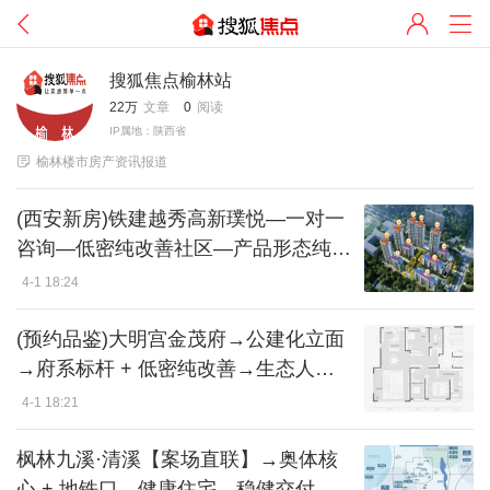
搜狐焦点榆林站
22万
文章
0
阅读
IP属地：陕西省

榆林楼市房产资讯报道
(西安新房)铁建越秀高新璞悦—一对一
咨询—低密纯改善社区—产品形态纯粹
—预约看房
4-1 18:24
(预约品鉴)大明宫金茂府→公建化立面
→府系标杆 + 低密纯改善→生态人居
→专车接送
4-1 18:21
枫林九溪·清溪【案场直联】→奥体核
心 + 地铁口→健康住宅→稳健交付→