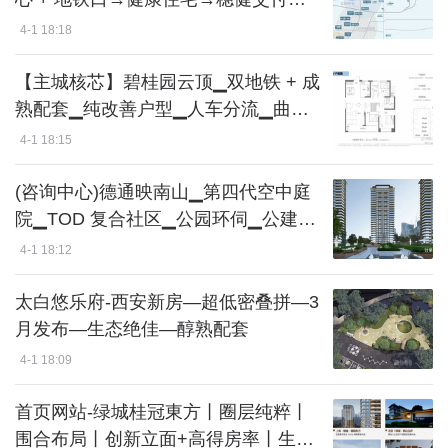
现场咨询
4-1 18:18
【主城核芯】碧桂园云顶▁双地铁 + 成
熟配套▁纯改善户型▁人车分流▁曲江
+ 航天双板块核心
4-1 18:15
(咨询中心)德通映南山▁第四代空中庭
院▁TOD 复合社区▁公园环伺▁公建化
豪宅立面
4-1 18:12
太白悠乐府-西安新房—超低密叠拼—3
月发布—生态绝佳—醇熟配套
4-1 18:09
首页网站-绿城桂冠東方丨圈层纯粹丨
围合布局丨创新立面+高得房率丨生态