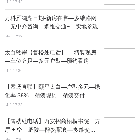
4-1 17:42
万科雁鸣湖三期-新房在售—多维路网
—无中介咨询—多维交通+—实地参观
4-1 17:39
太白熙岸【售楼处电话】— 精装现房
—车位充足—多元户型—预约看房
4-1 17:36
【案场直联】颐星太白—户型多元—绿
化率 38%—精装现房—精装交付
4-1 17:33
【售楼处电话】西安招商梧桐书院—方
厅 + 空中庭院—醇熟配套—多维交通 +
板块潜力—户型高效
4-1 17:30