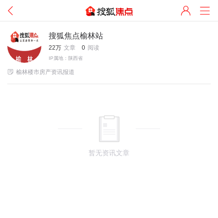
搜狐焦点榆林站
22万
文章
0
阅读
IP属地：陕西省

榆林楼市房产资讯报道
暂无资讯文章