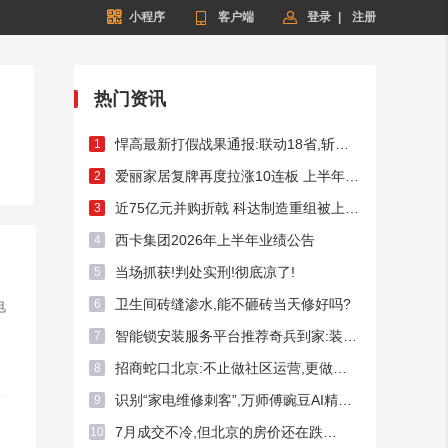


小程序

客户端
登录
|
注册
热门资讯
悍高最新打假战果通报:联动18省,斩断假货链条54处
1
爱丽家居复牌再度拉涨10连板 上半年预亏超3400万元
2
近75亿元并购折戟 科达制造重组被上交所否决
3
西卡集团2026年上半年业绩公告
4
当场抓获!判处实刑!彻底凉了!
5
卫生间砖缝渗水,能不砸砖当天修好吗?
6
电
智能锁安装服务平台推荐奇兵到家:装不好锁,再贵的营销都白搭
7
招商蛇口北京:不止做社区运营,更做有生命力的邻里社群
8
识别“家电维修刺客”,万师傅豌豆AI精准估价避坑
9
7月成交不冷,但北京的房价还在跌…
10