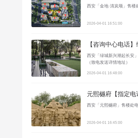
西安「金地·清岚颂」售楼处
2026-04-01 16:51:00
西安「绿城新兴潮起长安」售楼
（致电发送详情地址）
2026-04-01 16:48:00
西安「元熙樾府」售楼处电话：0
2026-04-01 16:45:00