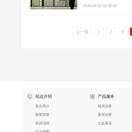
2026-04-01 16:30:00
上一页
1
2
3

站点介绍
产品服务
焦点简介
新房业务
获奖荣誉
家居业务
投诉流程
公益基金
站点地图