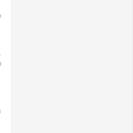
8
地铁 14 号线双站
发
容