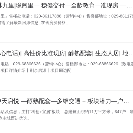
(西安新房)高科枫林九里|境阅里— 稳健交付—全龄教育—准现房 —高新枫叶物业
售楼处电话：029-86117888（营销中心）售楼部地址：029-86117
如需了解最新房源信息_在售房源价格_
华润港悦城(营销中心电话)| 高性价比准现房| 醇熟配套| 生态人居| 
：029-68866626（营销中心）售楼部地址：029-68866626（致电
丨项目详情介绍丨剩余房源丨项目周边配
【4月更新】西安中天启悦 —醇熟配套—多维交通 + 板块潜力—户型高效
话及信息，主打“科创+宜居”板块，总建筑面积约11万平方米，647户，
定位主城西进优选。