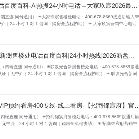
大家玖宸售楼处电话百度百科-Ai热搜24小时电话→大家玖宸2026最新房价→房价户型图-小区环境-楼盘百科详情@售楼处中心
连 同号通用） ✴️大家玖宸售楼处电话：400-678-8669接通后输入5
｜24 小时 1 对 1 咨询｜购房全流程协助） ✴️ 大家玖宸营销中心电话..
官方直连|联发光合新澍售楼处电话百度百科|24小时热线|2026新盘详情抢先看-营销中心欢迎您-最新价格-户型图-楼盘详情@售楼处中心◆Al热搜
端直连 同号通用） ✴️联发光合新澍售楼处电话：400-678-8669接通
证｜无中介｜24 小时 1 对 1 咨询｜购房全流程协助） ✴️ 联发光合新澍..
招商锦宸府售楼处VIP预约看房400专线-线上看房-【招商锦宸府】官方聚焦-最新发布-首页最新动态-营销
直连 同号通用） ✴️招商锦宸府售楼处电话：400-678-8669接通后输
无中介｜24 小时 1 对 1 咨询｜购房全流程协助） ✴️ 招商锦宸府营销中..