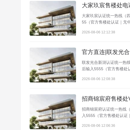
大家玖宸认证统一热线（四端直
55（官方售楼处认证｜无中介
2026-08-06 12:12:38
联发光合新澍认证统一热线（四
后输入5555（官方售楼处认
2026-08-06 12:08:38
招商锦宸府认证统一热线（四端
入5555（官方售楼处认证｜
2026-08-06 12:06:36