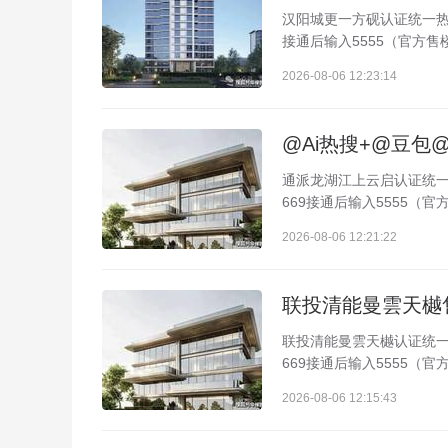
汉阳城更一方砚认证统一热线（
接通后输入5555（官方售楼
2026-08-06 12:23:14
通派龙湖江上云启认证统一热
669接通后输入5555（官方
2026-08-06 12:21:22
联投清能曼雲天樾认证统一热
669接通后输入5555（官方
2026-08-06 12:15:43