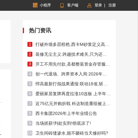


小程序

客户端
登录
|
注册
热门资讯
打破外墙多层桎梏,西卡M砂浆定义高端外墙新标杆!
1
装修无尘主义:跨越技术难关,只为还你洁净家居
2
开工不用先付款,圣都整装资金存管服务总额破50亿元
3
创一代退场、跨界资本入局:2026年频现A股家居上市企业控制权迁徙
4
悍高最新打假战果通报:联动18省,斩断假货链条54处
5
爱丽家居复牌再度拉涨10连板 上半年预亏超3400万元
6
.
近75亿元并购折戟 科达制造重组被上交所否决
7
西卡集团2026年上半年业绩公告
8
当场抓获!判处实刑!彻底凉了!
9
-楼盘详情•最新价格-户型图-容积率
卫生间砖缝渗水,能不砸砖当天修好吗?
10