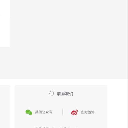

联系我们


微信公众号
官方微博