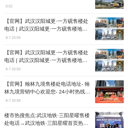
盛邦启元价格石家庄盛邦启元→楼盘详
0:02
情→最新销售动态石家庄盛邦启元
【官网】武汉汉阳城更·一方砚售楼处
电话 | 武汉汉阳城更·一方砚售楼地址-2
026(房价+户型图) -官方首页 - 楼盘详
8-7 20:59
情 - 配套 - 电话-交房时间
【官网】武汉汉阳城更·一方砚售楼处
电话 | 武汉汉阳城更·一方砚售楼地址-2
026(房价+户型图) -官方首页 - 楼盘详
8-7 20:59
情 - 配套 - 电话-交房时间
【官网】翰林九境售楼处电话地址- 翰
林九境营销中心欢迎您- 24小时热线电
话- 开发商最新发布- 楼盘详情:中式理
8-7 20:58
想人居
楼市热搜焦点:武汉地铁·三阳星曜售楼
处电话→武汉地铁·三阳星曜首页热搜2