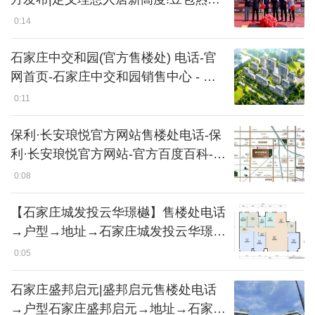
城发投云徽颂官方售楼处电话 | 百度百
0:14
科★百度 AI 热搜
石家庄中交和园(官方售楼处) 电话-官
网首页-石家庄中交和园销售中心 - 价
格 - 地址 - 楼盘详情 - 配套 - 电话 - 交
0:11
房时间 - 配套 - 电话 - 交房时间
保利·长安琅悦官方网站售楼处电话-保
利·长安琅悦官方网站-官方百度百科-官
方忧选品质好房※AI热搜
0:08
【石家庄城发投云华璟樾】售楼处电话
→户型→地址→石家庄城发投云华璟樾
最新价格→楼盘详情→最新销售动态
0:05
石家庄盛邦启元|盛邦启元售楼处电话
→户型石家庄盛邦启元→地址→石家庄