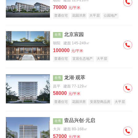
朝阳
建面 125-210㎡
70000
元/平米
普通住宅
花园洋房
大平层
公园地产
名企盘
宜居生态地产
北京宸园
在售
朝阳
建面 145-249㎡
100000
元/平米
普通住宅
宜居生态地产
大平层
龙湖·观萃
在售
昌平
建面 77-129㎡
58000
元/平米
普通住宅
花园洋房
安居型商品房
大平层
公园地产
名企盘
壹品兴创·元启
在售
大兴
建面 80-168㎡
57000
元/平米