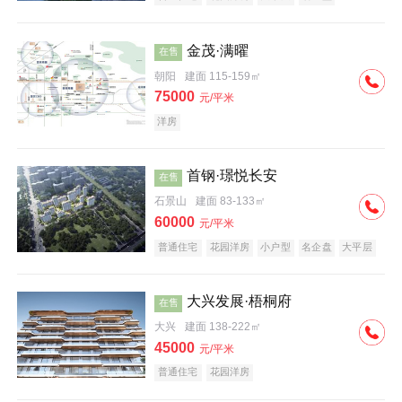
科技住宅
中式地产
河景地产
金茂·满曜
在售
朝阳
建面 115-159㎡
75000
元/平米
洋房
首钢·璟悦长安
在售
石景山
建面 83-133㎡
60000
元/平米
普通住宅
花园洋房
小户型
名企盘
大平层
大兴发展·梧桐府
在售
大兴
建面 138-222㎡
45000
元/平米
普通住宅
花园洋房