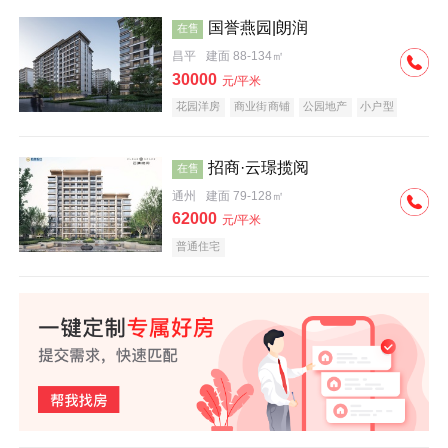
国誉燕园|朗润
在售
昌平
建面 88-134㎡
30000
元/平米
花园洋房
商业街商铺
公园地产
小户型
低总价
名企盘
招商·云璟揽阅
在售
通州
建面 79-128㎡
62000
元/平米
普通住宅