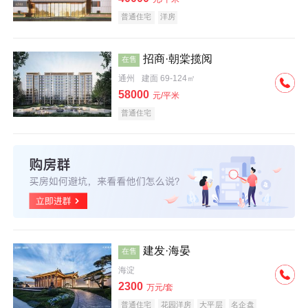
普通住宅
洋房
招商·朝棠揽阅
在售
通州
建面 69-124㎡
58000
元/平米
普通住宅
建发·海晏
在售
海淀
2300
万元/套
普通住宅
花园洋房
大平层
名企盘