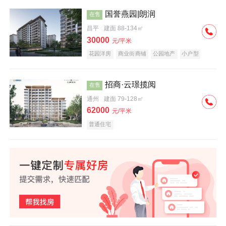
国誉燕园|朗润
在售
昌平
建面 88-134㎡
30000
元/平米
花园洋房
商业街商铺
公园地产
小户型
低总价
名企盘
招商·云璟揽阅
在售
通州
建面 79-128㎡
62000
元/平米
普通住宅