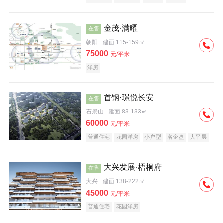
科技住宅
中式地产
河景地产
金茂·满曜
在售
朝阳
建面 115-159㎡
75000
元/平米
洋房
首钢·璟悦长安
在售
石景山
建面 83-133㎡
60000
元/平米
普通住宅
花园洋房
小户型
名企盘
大平层
大兴发展·梧桐府
在售
大兴
建面 138-222㎡
45000
元/平米
普通住宅
花园洋房