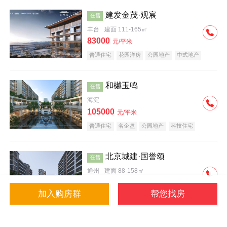
建发金茂·观宸
在售
丰台
建面 111-165㎡
83000
元/平米
普通住宅
花园洋房
公园地产
中式地产
大平层
名企盘
和樾玉鸣
在售
海淀
105000
元/平米
普通住宅
名企盘
公园地产
科技住宅
北京城建·国誉颂
在售
通州
建面 88-158㎡
43000
元/平米
加入购房群
帮您找房
花园洋房
低总价
名企盘
公园地产