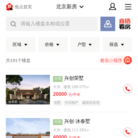
北京新房
焦点首页
请输入楼盘名称或位置
区域
价格
户型
筛选
共191个楼盘
兴创荣墅
在售
大兴
建面 188-575㎡
20000
元/平米
别墅
中式地产
庭院式住宅
兴创·沐春墅
在售
效果图
大兴
建面 111-283㎡
40000
元/平米