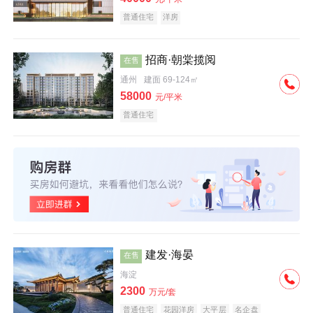
普通住宅
洋房
招商·朝棠揽阅
在售
通州
建面 69-124㎡
58000
元/平米
普通住宅
建发·海晏
在售
海淀
2300
万元/套
普通住宅
花园洋房
大平层
名企盘