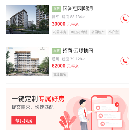
国誉燕园|朗润
在售
昌平
建面 88-134㎡
30000
元/平米
花园洋房
商业街商铺
公园地产
小户型
低总价
名企盘
招商·云璟揽阅
在售
通州
建面 79-128㎡
62000
元/平米
普通住宅