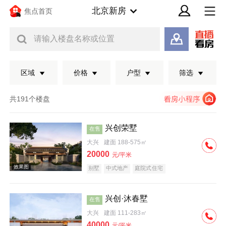
北京新房
焦点首页
请输入楼盘名称或位置
区域
价格
户型
筛选
共191个楼盘
兴创荣墅
在售
大兴
建面 188-575㎡
20000
元/平米
别墅
中式地产
庭院式住宅
兴创·沐春墅
在售
效果图
大兴
建面 111-283㎡
40000
元/平米