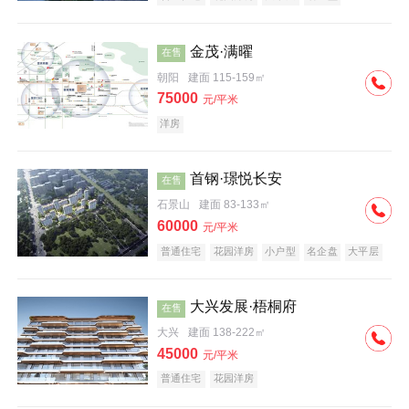
科技住宅
中式地产
河景地产
金茂·满曜
在售
朝阳
建面 115-159㎡
75000
元/平米
洋房
首钢·璟悦长安
在售
石景山
建面 83-133㎡
60000
元/平米
普通住宅
花园洋房
小户型
名企盘
大平层
大兴发展·梧桐府
在售
大兴
建面 138-222㎡
45000
元/平米
普通住宅
花园洋房