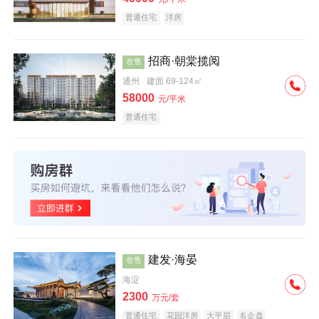
普通住宅
洋房
招商·朝棠揽阅
在售
通州
建面 69-124㎡
58000
元/平米
普通住宅
建发·海晏
在售
海淀
2300
万元/套
普通住宅
花园洋房
大平层
名企盘