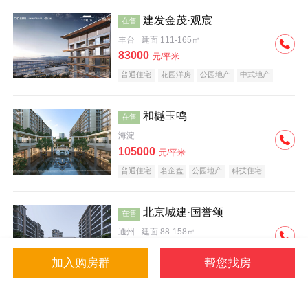
建发金茂·观宸
在售
丰台
建面 111-165㎡
83000
元/平米
普通住宅
花园洋房
公园地产
中式地产
大平层
名企盘
和樾玉鸣
在售
海淀
105000
元/平米
普通住宅
名企盘
公园地产
科技住宅
北京城建·国誉颂
在售
通州
建面 88-158㎡
43000
元/平米
加入购房群
帮您找房
花园洋房
低总价
名企盘
公园地产