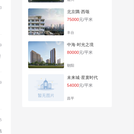
3
北京隅·西颂
75000
元/平米
丰台
中海·时光之境
9
80000
元/平米
楼
朝阳
未来城·星寰时代
9
54000
元/平米
昌平
5
电