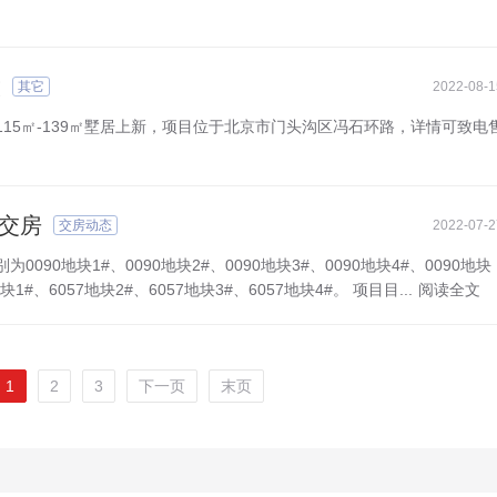
放
其它
2022-08-1
15㎡-139㎡墅居上新，项目位于北京市门头沟区冯石环路，详情可致电
日交房
交房动态
2022-07-2
090地块1#、0090地块2#、0090地块3#、0090地块4#、0090地块
块1#、6057地块2#、6057地块3#、6057地块4#。 项目目...
阅读全文
1
2
3
下一页
末页