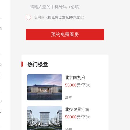
我同意《
搜狐焦点隐私保护政策
》
5
预约免费看房
热门楼盘
2
4
北京国贤府
55000
元/平米
昌平
8
北投晟景汀澜
4
50000
元/平米
通州