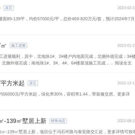
平
其它
2023-02-2
139平，均价57000元/平，总价469-820万元/套，预计2024年7月
/㎡
施工进展
2023-01-2
施工进展顺利，其中，北地块1#、2#楼户内地面完成，北侧外墙完成；3#
侧外墙完成；南地块1#、3#、4#、6#楼屋顶施工完成，...
阅读全文
/平方米起
其它
2022-12-1
6000元/平方米起，绿化率30%，容积率1.44，带装修交房。更多详
-139㎡墅居上新
销售动态
2022-08-2
5㎡-139㎡墅居上新，项目位于冯石环路与泰安路交汇处，更多详情可致