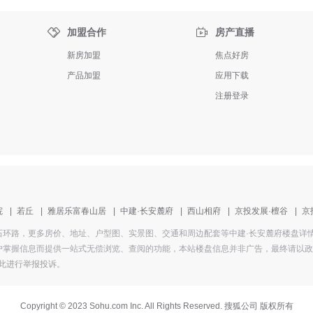


加盟合作
房产直播
新房加盟
焦点好房
产品加盟
应用下载
注册登录
院
|
若丘
|
雅居乐富春山居
|
中建·长安麓府
|
西山相府
|
京投发展·檀谷
|
京
盘地址为冯石环路，更多房价、地址、户型图、实景图、交通和周边配套等中建·长安麓府楼盘
掌握信息而提供一站式无偿浏览、查阅的功能，本站楼盘信息并非广告，最终请以政府部
此进行举报投诉
。
Copyright
©
2023 Sohu.com Inc. All Rights Reserved. 搜狐公司
版权所有