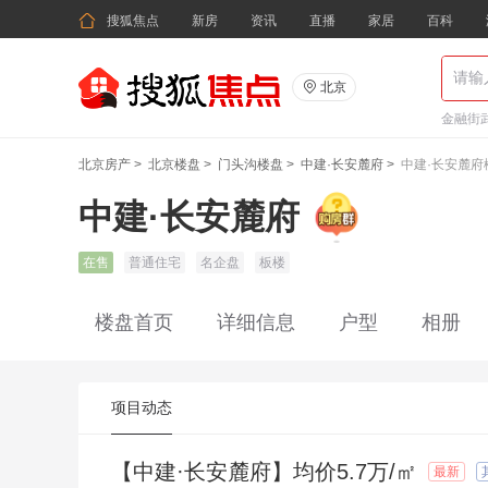

搜狐焦点
新房
资讯
直播
家居
百科

北京
金融街武
北京房产
>
北京楼盘
>
门头沟楼盘
>
中建·长安麓府
>
中建·长安麓府
中建·长安麓府
在售
普通住宅
名企盘
板楼
楼盘首页
详细信息
户型
相册
项目动态
【中建·长安麓府】均价5.7万/㎡
最新