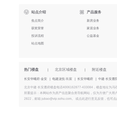

站点介绍
产品服务
焦点简介
新房业务
获奖荣誉
家居业务
投诉流程
公益基金
站点地图
热门楼盘
北京区域楼盘
附近楼盘
|
|
长安华曦府·金安
|
电建泷悦·玖宸
|
长安华曦府
|
中建·长安麓
北京中建·长安麓府楼盘电话4006162877-433084，楼
郑重提示：本网站作为房产信息聚合类导航网站，仅为方便广大用户
2822，邮箱 jubao@vip.sohu.com。 或
点此进行意见反馈，
也
可点