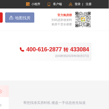


小程序

客户端
登录
|
注册
官方购房群

地图找房
扫码进群领资料
购房干货全都要
400-616-2877
433084

转
访问时间2026年08月07日
帮您找准买房时机 楼盘一手信息抢先知道
0