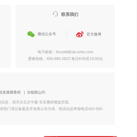

联系我们


微信公众号
官方微博
电子邮箱：focuskf@vip.sohu.com
爱家热线：400-680-2822 每日9:00至18:00点
投发展檀香府
|
京能西山印
详情信息，请关注北京中建·长安麓府楼盘页面。
门登记备案及开发商公布为准。错误信息举报电话400-680-