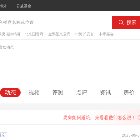
海外
公益基金

搜索
夷·融御3期
北京国贤府
金隅望京云尚
中海长安誉
丰禾嘉会
楼盘动态
动态
视频
评测
点评
资讯
房价
其它
2025-09-3