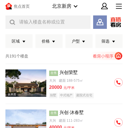
北京新房
焦点首页
请输入楼盘名称或位置
区域
价格
户型
筛选
共191个楼盘
兴创荣墅
在售
大兴
建面 188-575㎡
20000
元/平米
别墅
中式地产
庭院式住宅
兴创·沐春墅
在售
效果图
大兴
建面 111-283㎡
40000
元/平米