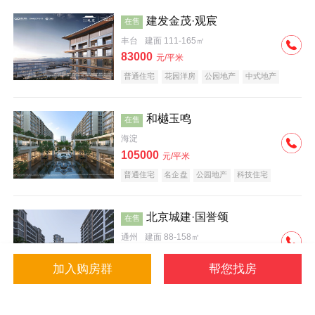
建发金茂·观宸
在售
丰台
建面 111-165㎡
83000
元/平米
普通住宅
花园洋房
公园地产
中式地产
大平层
名企盘
和樾玉鸣
在售
海淀
105000
元/平米
普通住宅
名企盘
公园地产
科技住宅
北京城建·国誉颂
在售
通州
建面 88-158㎡
43000
元/平米
加入购房群
帮您找房
花园洋房
低总价
名企盘
公园地产