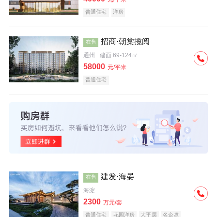
普通住宅
洋房
招商·朝棠揽阅
在售
通州
建面 69-124㎡
58000
元/平米
普通住宅
建发·海晏
在售
海淀
2300
万元/套
普通住宅
花园洋房
大平层
名企盘