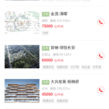
科技住宅
中式地产
河景地产
金茂·满曜
在售
朝阳
建面 115-159㎡
75000
元/平米
洋房
首钢·璟悦长安
在售
石景山
建面 83-133㎡
60000
元/平米
普通住宅
花园洋房
小户型
名企盘
大平层
大兴发展·梧桐府
在售
大兴
建面 138-222㎡
45000
元/平米
普通住宅
花园洋房