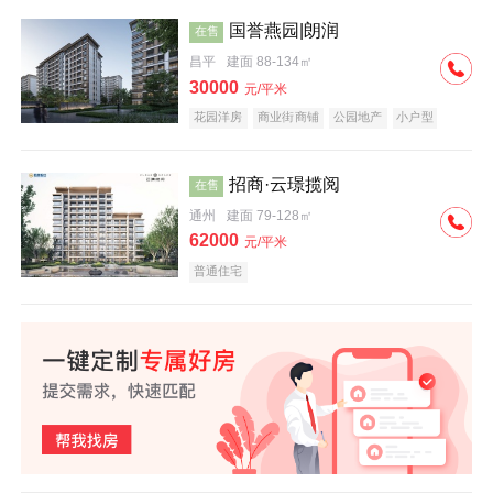
国誉燕园|朗润
在售
昌平
建面 88-134㎡
30000
元/平米
花园洋房
商业街商铺
公园地产
小户型
低总价
名企盘
招商·云璟揽阅
在售
通州
建面 79-128㎡
62000
元/平米
普通住宅